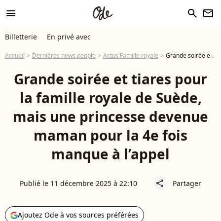
menu
search
newsletter
Billetterie
En privé avec
Accueil
Dernières news people
Actus Famille royale
Grande soirée et tiares pour la famille royale de Suède, mais une princesse devenue maman pour la 4e fois manque à l’appel
Grande soirée et tiares pour
la famille royale de Suède,
mais une princesse devenue
maman pour la 4e fois
manque à l’appel
Publié le 11 décembre 2025 à 22:10
Partager
share
Ajoutez Ode à vos sources préférées