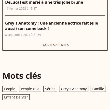
DeLuca) est marié à une très jolie brune
16 février 2022 à 19:47
Grey's Anatomy : Une ancienne actrice fait (elle
aussi) son come back !
8 septembre 2021 à 21:59
TOUS LES ARTICLES
Mots clés
People
People USA
Séries
Grey's Anatomy
Famille
Enfant De Star