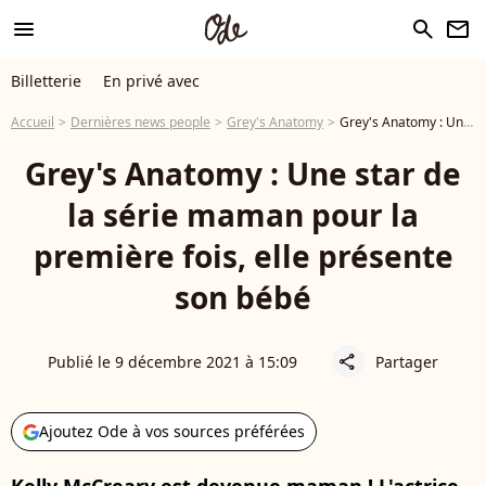
menu
search
newsletter
Billetterie
En privé avec
Accueil
Dernières news people
Grey's Anatomy
Grey's Anatomy : Une star de la série maman pour la première fois, elle présente son bébé
Grey's Anatomy : Une star de
la série maman pour la
première fois, elle présente
son bébé
Publié le 9 décembre 2021 à 15:09
Partager
share
Ajoutez Ode à vos sources préférées