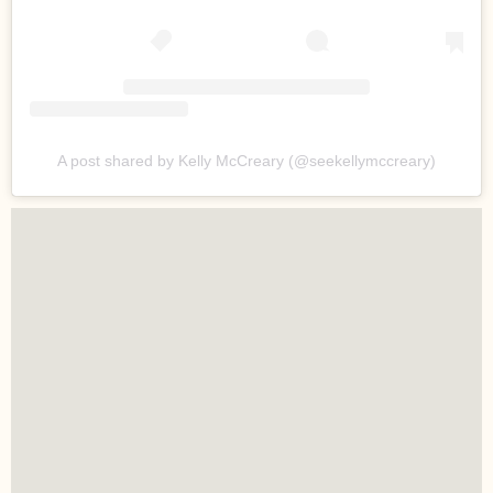
A post shared by Kelly McCreary (@seekellymccreary)