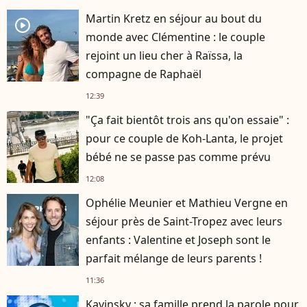
Martin Kretz en séjour au bout du
player2
monde avec Clémentine : le couple
rejoint un lieu cher à Raïssa, la
compagne de Raphaël
12:39
"Ça fait bientôt trois ans qu'on essaie" :
pour ce couple de Koh-Lanta, le projet
bébé ne se passe pas comme prévu
12:08
Ophélie Meunier et Mathieu Vergne en
séjour près de Saint-Tropez avec leurs
enfants : Valentine et Joseph sont le
parfait mélange de leurs parents !
11:36
Kavinsky : sa famille prend la parole pour