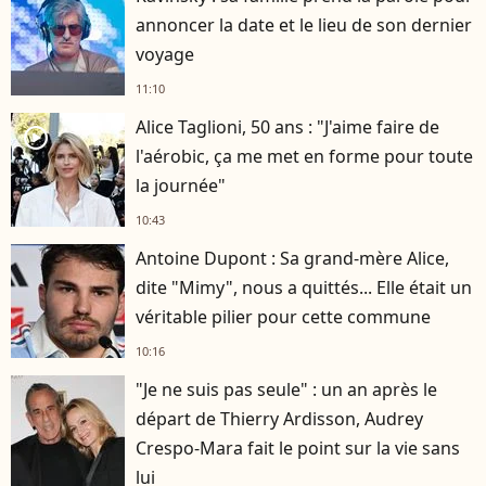
annoncer la date et le lieu de son dernier
voyage
11:10
Alice Taglioni, 50 ans : "J'aime faire de
player2
l'aérobic, ça me met en forme pour toute
la journée"
10:43
Antoine Dupont : Sa grand-mère Alice,
dite "Mimy", nous a quittés... Elle était un
véritable pilier pour cette commune
10:16
"Je ne suis pas seule" : un an après le
départ de Thierry Ardisson, Audrey
Crespo-Mara fait le point sur la vie sans
lui