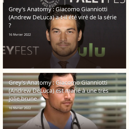
Grey's Anatomy : Giacomo Gianniotti
(Andrew DeLuca) a-t-il été viré de la série
?
16 février 2022
Grey's Anatomy : Giacomo Gianniotti
(Andrew DeLuca) est marié à une très
jolie brune
16 février 2022