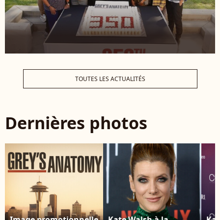
TOUTES LES ACTUALITÉS
Dernières photos
Image promotionnelle
Kate Walsh à la
Kat