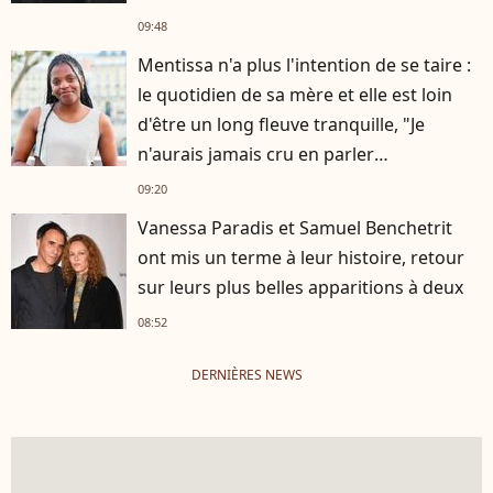
09:48
Mentissa n'a plus l'intention de se taire :
le quotidien de sa mère et elle est loin
d'être un long fleuve tranquille, "Je
n'aurais jamais cru en parler
publiquement"
09:20
Vanessa Paradis et Samuel Benchetrit
ont mis un terme à leur histoire, retour
sur leurs plus belles apparitions à deux
08:52
DERNIÈRES NEWS