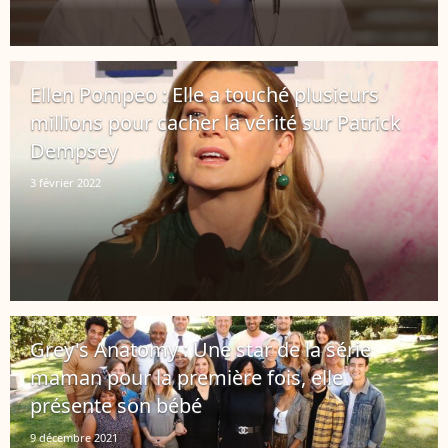
Ellen Pompeo : Elle a touché plusieurs
millions pour cacher la vérité sur Patrick
Dempsey
3 février 2022
Grey's Anatomy : Une star de la série
maman pour la première fois, elle
présente son bébé
9 décembre 2021