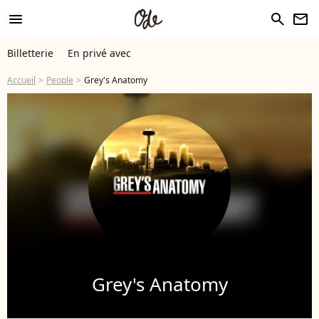
menu
search
newsletter
Billetterie
En privé avec
Accueil
People
Grey's Anatomy
Grey's Anatomy