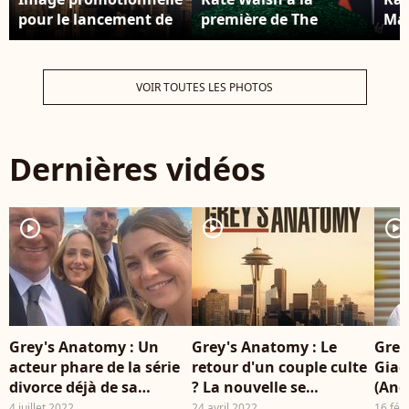
pour le lancement de
première de The
Man
la nouvelle saison de
Umbrella Academy
Gil
"Grey's Anatomy".
Season 1 aux cinémas
Flo
ArcLight à Hollywood,
la 
VOIR TOUTES LES PHOTOS
Los Angeles, le 12
CDG
février 2019
Dernières vidéos
player2
player2
player2
Grey's Anatomy : Un
Grey's Anatomy : Le
Grey
acteur phare de la série
retour d'un couple culte
Giac
divorce déjà de sa
? La nouvelle se
(And
femme , sa "meilleure
confirme !
mari
4 juillet 2022
24 avril 2022
16 fév