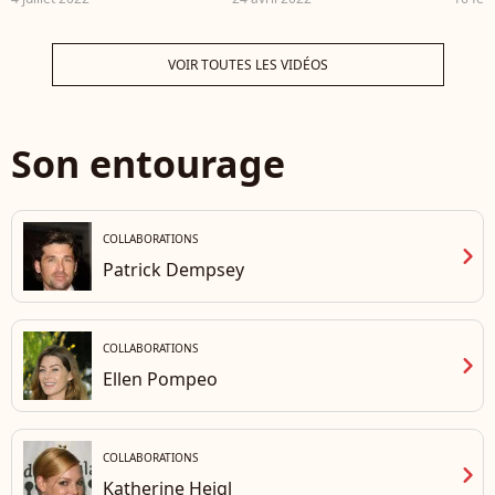
amie"
bru
VOIR TOUTES LES VIDÉOS
Son entourage
COLLABORATIONS
chevron_right
Patrick Dempsey
COLLABORATIONS
chevron_right
Ellen Pompeo
COLLABORATIONS
chevron_right
Katherine Heigl