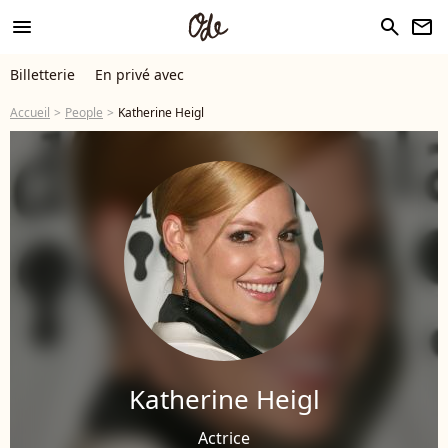
menu
search
newsletter
Billetterie
En privé avec
Accueil
People
Katherine Heigl
Katherine Heigl
Actrice