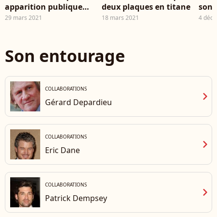
apparition publique
deux plaques en titane
son 
depuis sa lourde
thos
29 mars 2021
18 mars 2021
4 déc
opération
Elle
chie
est 
Son entourage
au c
2017
COLLABORATIONS
chevron_right
Gérard Depardieu
COLLABORATIONS
chevron_right
Eric Dane
COLLABORATIONS
chevron_right
Patrick Dempsey