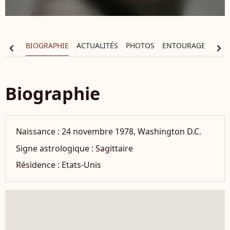
BIOGRAPHIE
ACTUALITÉS
PHOTOS
ENTOURAGE
FIL
chevron_left
chevron_right
Biographie
Naissance :
24 novembre 1978, Washington D.C.
Signe astrologique :
Sagittaire
Résidence :
Etats-Unis