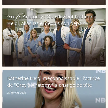
Grey's Anatomy : Que devient Katherine
Heigl, alias Izzie, depuis son départ ?
15 avril 2020
Katherine Heigl méconnaissable : l'actrice
de "Grey's Anatomy" a changé de tête
20 février 2020