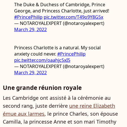
The Duke & Duchess of Cambridge, Prince
George, and Princess Charlotte, just arrived!
#PrincePhilip
pic.twitter.com/T49o9Y8G5x
— NOTAROYALEXPERT (@notaroyalexpert)
March 29, 2022
Princess Charlotte is a natural. My social
anxiety could never.
#PrincePhilip
pic.twitter.com/oaahjc5xI5
— NOTAROYALEXPERT (@notaroyalexpert)
March 29, 2022
Une grande réunion royale
Les Cambridge ont assisté à la cérémonie au
second rang, juste derrière
une reine Elizabeth
émue aux larmes
, le prince Charles, son épouse
Camilla, la princesse Anne et son mari Timothy