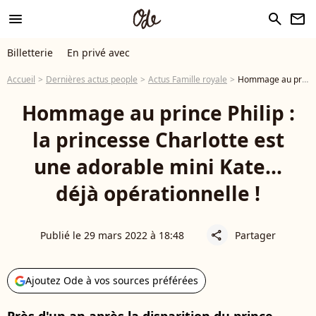
menu
search
newsletter
Billetterie
En privé avec
Accueil
Dernières actus people
Actus Famille royale
Hommage au prince Philip : la princesse Charlotte est une adorable mini Kate... déjà opérationnelle !
Hommage au prince Philip :
la princesse Charlotte est
une adorable mini Kate...
déjà opérationnelle !
Publié le 29 mars 2022 à 18:48
Partager
share
Ajoutez Ode à vos sources préférées