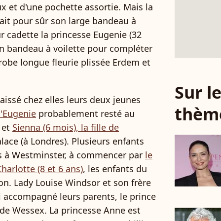
x et d'une pochette assortie. Mais la
ait pour sûr son large bandeau à
ur cadette la princesse Eugenie (32
 un bandeau à voilette pour compléter
be longue fleurie plissée Erdem et
Sur 
aissé chez elles leurs deux jeunes
thèm
 d'Eugenie
probablement resté au
 et
Sienna (6 mois), la fille de
Palace (à Londres). Plusieurs enfants
s à Westminster, à commencer par
le
harlotte (8 et 6 ans)
, les enfants du
on. Lady Louise Windsor et son frère
i accompagné leurs parents, le prince
de Wessex. La princesse Anne est