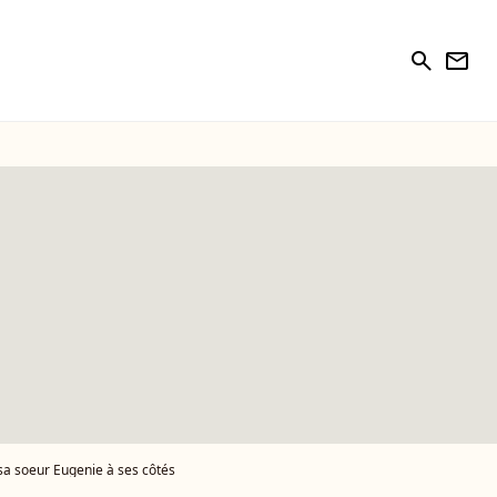
search
newsletter
sa soeur Eugenie à ses côtés