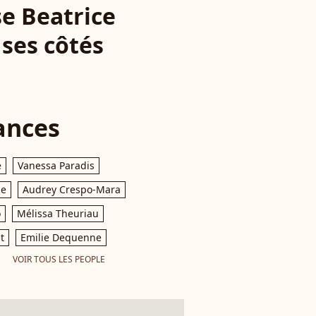
se Beatrice
ses côtés
ances
e
Vanessa Paradis
le
Audrey Crespo-Mara
o
Mélissa Theuriau
t
Emilie Dequenne
VOIR TOUS LES PEOPLE