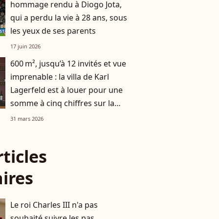
hommage rendu à Diogo Jota,
qui a perdu la vie à 28 ans, sous
les yeux de ses parents
17 juin 2026
600 m², jusqu’à 12 invités et vue
imprenable : la villa de Karl
Lagerfeld est à louer pour une
somme à cinq chiffres sur la
Côte d’Azur
31 mars 2026
rticles
aires
Le roi Charles III n'a pas
souhaité suivre les pas