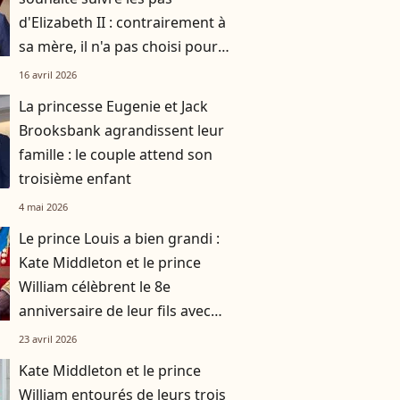
d'Elizabeth II : contrairement à
sa mère, il n'a pas choisi pour
résidence ce monument de la
16 avril 2026
couronne
La princesse Eugenie et Jack
Brooksbank agrandissent leur
famille : le couple attend son
troisième enfant
4 mai 2026
Le prince Louis a bien grandi :
Kate Middleton et le prince
William célèbrent le 8e
anniversaire de leur fils avec
des images inédites
23 avril 2026
Kate Middleton et le prince
William entourés de leurs trois