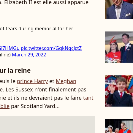
 Elizabeth II est elle aussi apparue
s of tears during memorial for her
sfGl7HMGu
pic.twitter.com/GqkNqcJctZ
nline)
March 29, 2022
r la reine
euls le
prince Harry
et
Meghan
ce. Les Sussex n'ont finalement pas
nie et ils ne devraient pas le faire
tant
blie
par Scotland Yard...