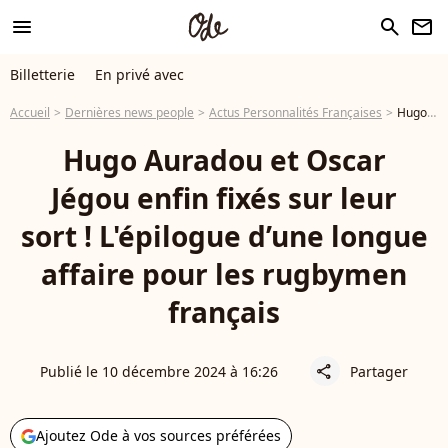
menu
search
newsletter
Billetterie
En privé avec
Accueil
Dernières news people
Actus Personnalités Françaises
Hugo Auradou et Oscar Jégou enfin fixés sur leur sort ! L'épilogue d’une longue affaire pour les rugbymen français
Hugo Auradou et Oscar
Jégou enfin fixés sur leur
sort ! L'épilogue d’une longue
affaire pour les rugbymen
français
Publié le 10 décembre 2024 à 16:26
Partager
share
Ajoutez Ode à vos sources préférées