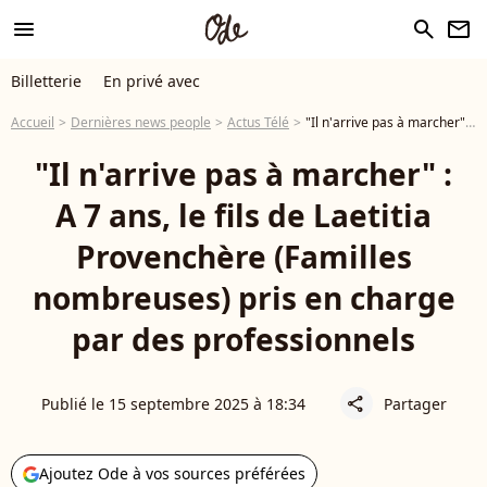
menu
search
newsletter
Billetterie
En privé avec
Accueil
Dernières news people
Actus Télé
"Il n'arrive pas à marcher" : A 7 ans, le fils de Laetitia Provenchère (Familles nombreuses) pris en charge par des professionnels
"Il n'arrive pas à marcher" :
A 7 ans, le fils de Laetitia
Provenchère (Familles
nombreuses) pris en charge
par des professionnels
Publié le 15 septembre 2025 à 18:34
Partager
share
Ajoutez Ode à vos sources préférées