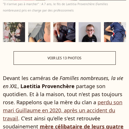
"Il n'arrive pas à marcher" : A 7 ans, le fils de Laetitia Provenchère (Familles
nombreuses) pris en charge par des professionnels
VOIR LES 13 PHOTOS
Devant les caméras de
Familles nombreuses, la vie
en XXL
,
Laetitia Provenchère
partage son
quotidien. Et à la maison, tout n'est pas toujours
rose. Rappelons que la mère du clan a
perdu son
mari Guillaume en 2020, après un accident du
travail
. C'est ainsi qu'elle s'est retrouvée
soudainement
mère célibataire de leurs quatre