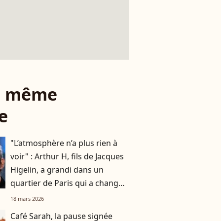
le même
e
"L’atmosphère n’a plus rien à
voir" : Arthur H, fils de Jacques
Higelin, a grandi dans un
quartier de Paris qui a changé
du tout au tout
18 mars 2026
Café Sarah, la pause signée