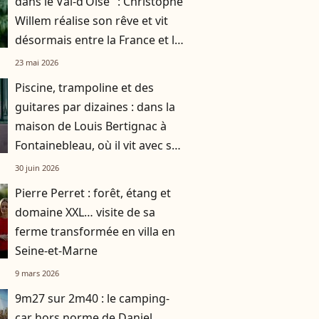
dans le Val-d’Oise" : Christophe
Willem réalise son rêve et vit
désormais entre la France et le
Brésil
23 mai 2026
Piscine, trampoline et des
guitares par dizaines : dans la
maison de Louis Bertignac à
Fontainebleau, où il vit avec sa
femme Laetitia et leur fils
30 juin 2026
Pierre Perret : forêt, étang et
domaine XXL… visite de sa
ferme transformée en villa en
Seine-et-Marne
9 mars 2026
9m27 sur 2m40 : le camping-
car hors norme de Daniel