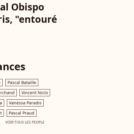
cal Obispo
is, "entouré
ances
e
Pascal Bataille
archand
Vincent Niclo
a
Vanessa Paradis
t
Pascal Praud
VOIR TOUS LES PEOPLE