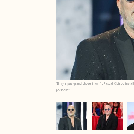
"Il n'y a pas grand chose à voir" : Pascal Obispo inst
poissons"