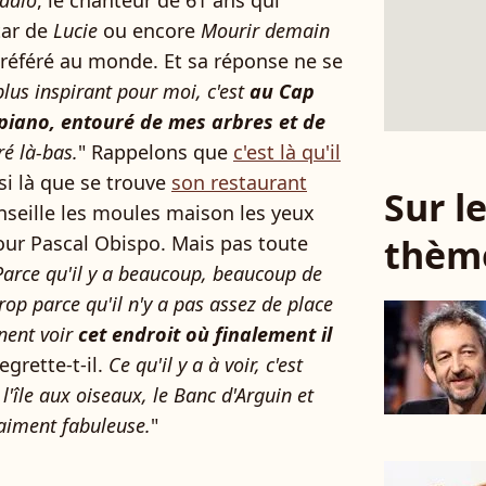
adio
, le chanteur de 61 ans qui
tar de
Lucie
ou encore
Mourir demain
préféré au monde. Et sa réponse ne se
 plus inspirant pour moi, c'est
au Cap
 piano, entouré de mes arbres et de
ré là-bas.
" Rappelons que
c'est là qu'il
ssi là que se trouve
son restaurant
Sur 
onseille les moules maison les yeux
thèm
our Pascal Obispo. Mais pas toute
 Parce qu'il y a beaucoup, beaucoup de
p parce qu'il n'y a pas assez de place
nnent voir
cet endroit où finalement il
regrette-t-il.
Ce qu'il y a à voir, c'est
l'île aux oiseaux, le Banc d'Arguin et
raiment fabuleuse.
"