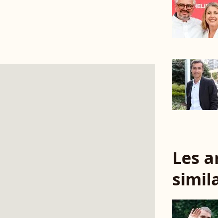
Les a
simil