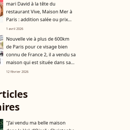
mari David à la tête du
restaurant Vive, Maison Mer à
Paris : addition salée ou prix
doux ? On a décortiqué leur
1 avril 2026
carte
Nouvelle vie à plus de 600km
de Paris pour ce visage bien
connu de France 2, il a vendu sa
maison qui est située dans sa
ville d'enfance
12 février 2026
rticles
aires
"J’ai vendu ma belle maison