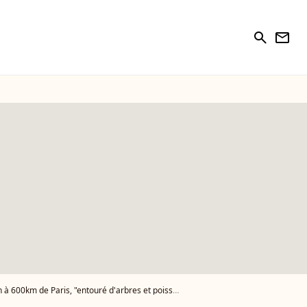
search
newsletter
à 600km de Paris, "entouré d'arbres et poissons"