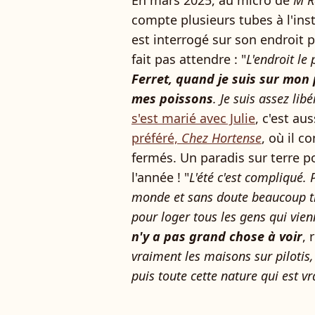
En mars 2025, au micro de
M R
compte plusieurs tubes à l'ins
est interrogé sur son endroit 
fait pas attendre : "
L'endroit le
Ferret, quand je suis sur mon
mes poissons
. Je suis assez libé
s'est marié avec Julie
, c'est au
préféré,
Chez Hortense
, où il c
fermés. Un paradis sur terre p
l'année ! "
L'été c'est compliqué.
monde et sans doute beaucoup tro
pour loger tous les gens qui vie
n'y a pas grand chose à voir
, 
vraiment les maisons sur pilotis, 
puis toute cette nature qui est v