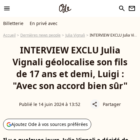
menu
search
newsletter
Billetterie
En privé avec
Accueil
Dernières news people
Julia Vignali
INTERVIEW EXCLU Julia Vignali géolocalise son fils de 17 ans et demi, Luigi : "Avec son accord bien sûr"
INTERVIEW EXCLU Julia
Vignali géolocalise son fils
de 17 ans et demi, Luigi :
"Avec son accord bien sûr"
Publié le 14 juin 2024 à 13:52
Partager
share
Ajoutez Ode à vos sources préférées