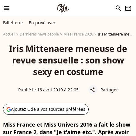
menu
search
newsletter
Billetterie
En privé avec
Accueil
Dernières news people
Miss France 2026
Iris Mittenaere meneuse de revue sensuelle : son show sexy en costume
Iris Mittenaere meneuse de
revue sensuelle : son show
sexy en costume
Publié le 16 avril 2019 à 22:05
Partager
share
Ajoutez Ode à vos sources préférées
Miss France et Miss Univers 2016 a fait le show
sur France 2, dans "Je t'aime etc.". Après avoir