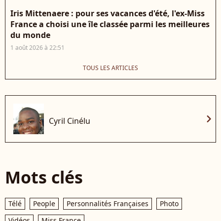
Iris Mittenaere : pour ses vacances d'été, l'ex-Miss
France a choisi une île classée parmi les meilleures
du monde
1 août 2026 à 22:51
TOUS LES ARTICLES
chevron_right
Cyril Cinélu
Mots clés
Télé
People
Personnalités Françaises
Photo
Vidéos
Miss France