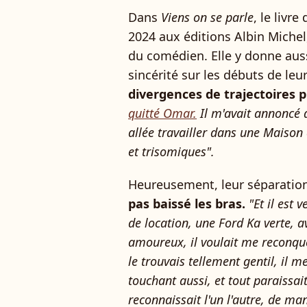
Dans
Viens on se parle
, le livre
2024 aux éditions Albin Michel,
du comédien. Elle y donne auss
sincérité sur les débuts de le
divergences de trajectoires 
quitté Omar.
Il m'avait annoncé qu
allée travailler dans une Maison 
et trisomiques".
Heureusement, leur séparation
pas baissé les bras.
"Et il est
de location, une Ford Ka verte, a
amoureux, il voulait me reconquér
le trouvais tellement gentil, il m
touchant aussi, et tout paraissait
reconnaissait l'un l'autre, de man