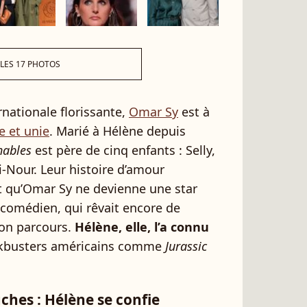
 LES 17 PHOTOS
ernationale florissante,
Omar Sy
est à
 et unie
. Marié à Hélène depuis
hables
est père de cinq enfants : Selly,
i-Nour. Leur histoire d’amour
 qu’Omar Sy ne devienne une star
r comédien, qui rêvait encore de
son parcours.
Hélène, elle, l’a connu
ckbusters américains comme
Jurassic
hes : Hélène se confie