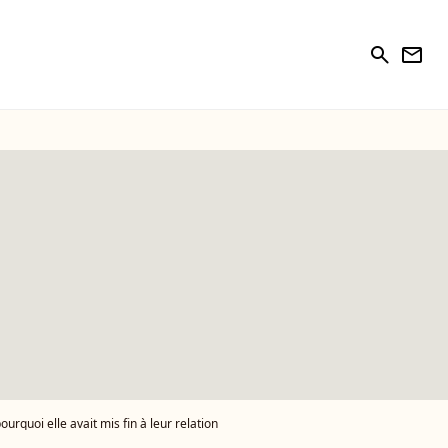
search
newsletter
ourquoi elle avait mis fin à leur relation