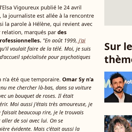
 d’Elsa Vigoureux publié le 24 avril
 la journaliste est allée à la rencontre
i la parole à Hélène, qui revient avec
ur relation, marqués par
des
professionnelles.
"En août 1999,
j'ai
Sur 
'il voulait faire de la télé. Moi, je suis
thèm
d'accueil spécialisée pour psychotiques
 n’a été que temporaire.
Omar Sy n’a
 venu me chercher là-bas, dans sa voiture
vec un bouquet de roses. Il était
ir. Moi aussi j'étais très amoureuse, je
e faisait beaucoup rire, je le trouvais
 aller de soi avec lui. On se
ière évidente. Mais c'était aussi la