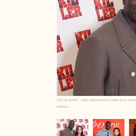
"J'ai l'ai quitté" : cette rupture entre Omar Sy et sa f
relation