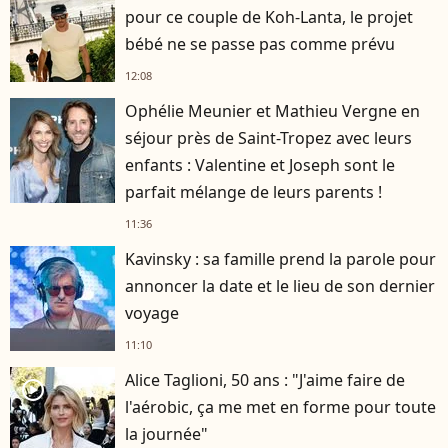
pour ce couple de Koh-Lanta, le projet
bébé ne se passe pas comme prévu
12:08
Ophélie Meunier et Mathieu Vergne en
séjour près de Saint-Tropez avec leurs
enfants : Valentine et Joseph sont le
parfait mélange de leurs parents !
11:36
Kavinsky : sa famille prend la parole pour
annoncer la date et le lieu de son dernier
voyage
11:10
Alice Taglioni, 50 ans : "J'aime faire de
player2
l'aérobic, ça me met en forme pour toute
la journée"