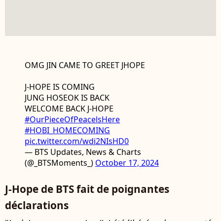
OMG JIN CAME TO GREET JHOPE
J-HOPE IS COMING
JUNG HOSEOK IS BACK
WELCOME BACK J-HOPE
#OurPieceOfPeacelsHere
#HOBI_HOMECOMING
pic.twitter.com/wdi2NIsHD0
— BTS Updates, News & Charts
(@_BTSMoments_)
October 17, 2024
J-Hope de BTS fait de poignantes
déclarations