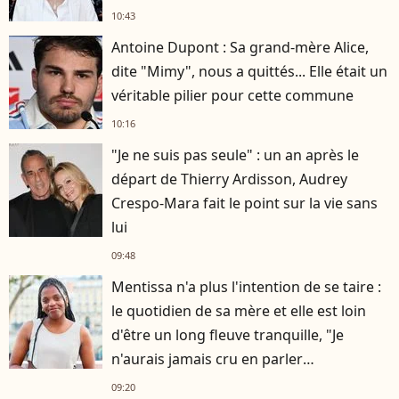
10:43
Antoine Dupont : Sa grand-mère Alice,
dite "Mimy", nous a quittés... Elle était un
véritable pilier pour cette commune
10:16
"Je ne suis pas seule" : un an après le
départ de Thierry Ardisson, Audrey
Crespo-Mara fait le point sur la vie sans
lui
09:48
Mentissa n'a plus l'intention de se taire :
le quotidien de sa mère et elle est loin
d'être un long fleuve tranquille, "Je
n'aurais jamais cru en parler
publiquement"
09:20