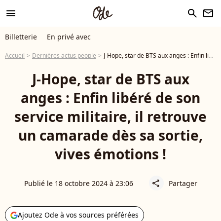
menu
search
newsletter
Billetterie
En privé avec
Accueil
Dernières actus people
J-Hope, star de BTS aux anges : Enfin libéré de son service militaire, il retrouve un camarade dès sa sortie, vives émotions !
J-Hope, star de BTS aux
anges : Enfin libéré de son
service militaire, il retrouve
un camarade dès sa sortie,
vives émotions !
Publié le 18 octobre 2024 à 23:06
Partager
share
Ajoutez Ode à vos sources préférées