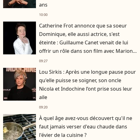
ans
10:00
Catherine Frot annonce que sa soeur
Dominique, elle aussi actrice, s'est
éteinte : Guillaume Canet venait de lui
offrir un rôle dans son film avec Marion
Cotillard
09:27
Lou Sirkis : Après une longue pause pour
qu'elle puisse se soigner, son oncle
Nicola et Indochine l’ont prise sous leur
aile
09:20
À quel âge avez-vous découvert qu'il ne
faut jamais verser d'eau chaude dans
l'évier de la cuisine ?