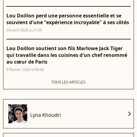
Lou Doillon perd une personne essentielle et se
souvient d'une "expérience incroyable" à ses côtés
24 avril 2026 à 21:50
Lou Doillon soutient son fils Marlowe Jack Tiger
qui travaille dans les cuisines d'un chef renommé
au cœur de Paris
9 février 2026 à 06:48
TOUS LES ARTICLES
chevron_right
Lyna Khoudri