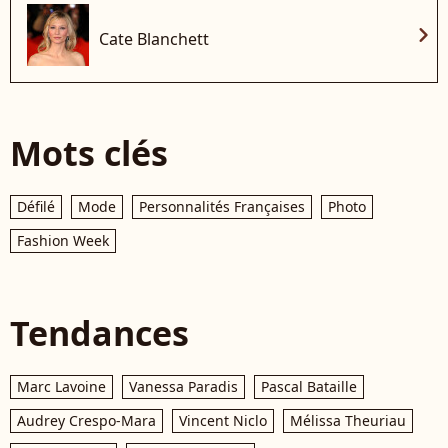
chevron_right
Cate Blanchett
Mots clés
Défilé
Mode
Personnalités Françaises
Photo
Fashion Week
Tendances
Marc Lavoine
Vanessa Paradis
Pascal Bataille
Audrey Crespo-Mara
Vincent Niclo
Mélissa Theuriau