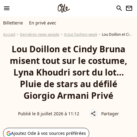
menu
search
newsletter
Billetterie
En privé avec
Accueil
Dernières news people
Actus Fashion week
Lou Doillon et Cindy Bruna misent tout sur le costume, Lyna Khoudri sort du lot... Pluie de stars au défilé Giorgio Armani Privé
Lou Doillon et Cindy Bruna
misent tout sur le costume,
Lyna Khoudri sort du lot...
Pluie de stars au défilé
Giorgio Armani Privé
Publié le 8 juillet 2026 à 11:12
Partager
share
Ajoutez Ode à vos sources préférées