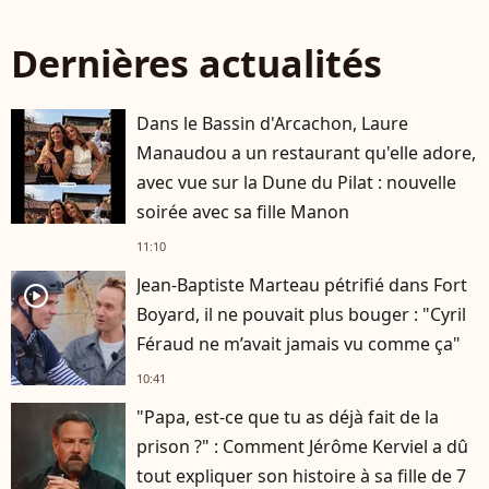
Dernières actualités
Dans le Bassin d'Arcachon, Laure
Manaudou a un restaurant qu'elle adore,
avec vue sur la Dune du Pilat : nouvelle
soirée avec sa fille Manon
11:10
Jean-Baptiste Marteau pétrifié dans Fort
player2
Boyard, il ne pouvait plus bouger : "Cyril
Féraud ne m’avait jamais vu comme ça"
10:41
"Papa, est-ce que tu as déjà fait de la
prison ?" : Comment Jérôme Kerviel a dû
tout expliquer son histoire à sa fille de 7