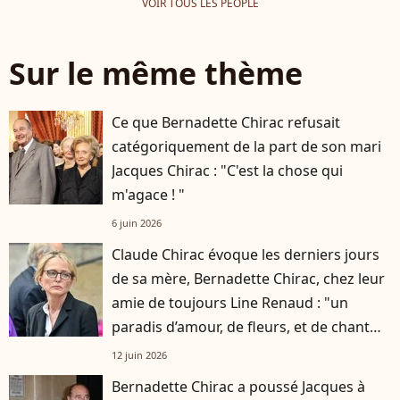
VOIR TOUS LES PEOPLE
Sur le même thème
Ce que Bernadette Chirac refusait
catégoriquement de la part de son mari
Jacques Chirac : "C'est la chose qui
m'agace ! "
6 juin 2026
Claude Chirac évoque les derniers jours
de sa mère, Bernadette Chirac, chez leur
amie de toujours Line Renaud : "un
paradis d’amour, de fleurs, et de chant
des oiseaux"
12 juin 2026
Bernadette Chirac a poussé Jacques à