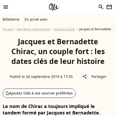
menu
search
newsletter
Billetterie
En privé avec
Accueil
Dernières news people
Jacques Chirac
Jacques et Bernadette Chirac, un couple fort : les dates clés de leur histoire
Jacques et Bernadette
Chirac, un couple fort : les
dates clés de leur histoire
Publié le 26 septembre 2019 à 17:35
Partager
share
Ajoutez Ode à vos sources préférées
Le nom de Chirac a toujours impliqué le
tandem formé par Jacques et Bernadette.