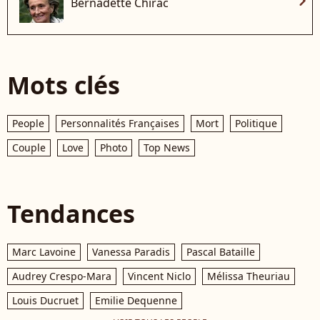
chevron_right
Bernadette Chirac
Mots clés
People
Personnalités Françaises
Mort
Politique
Couple
Love
Photo
Top News
Tendances
Marc Lavoine
Vanessa Paradis
Pascal Bataille
Audrey Crespo-Mara
Vincent Niclo
Mélissa Theuriau
Louis Ducruet
Emilie Dequenne