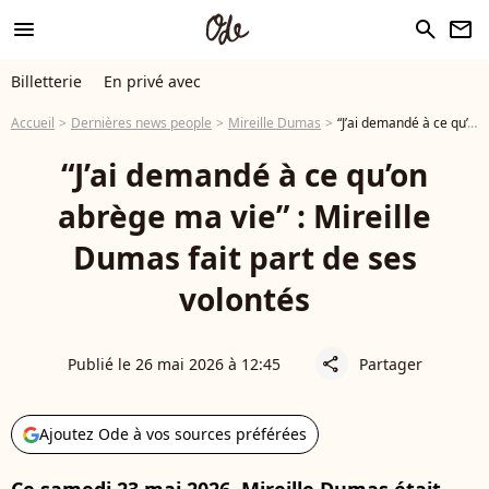
menu
search
newsletter
Billetterie
En privé avec
Accueil
Dernières news people
Mireille Dumas
“J’ai demandé à ce qu’on abrège ma vie” : Mireille Dumas fait part de ses volontés
“J’ai demandé à ce qu’on
abrège ma vie” : Mireille
Dumas fait part de ses
volontés
Publié le 26 mai 2026 à 12:45
Partager
share
Ajoutez Ode à vos sources préférées