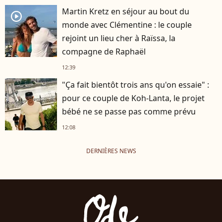
Martin Kretz en séjour au bout du
player2
monde avec Clémentine : le couple
rejoint un lieu cher à Raïssa, la
compagne de Raphaël
12:39
"Ça fait bientôt trois ans qu'on essaie" :
pour ce couple de Koh-Lanta, le projet
bébé ne se passe pas comme prévu
12:08
DERNIÈRES NEWS