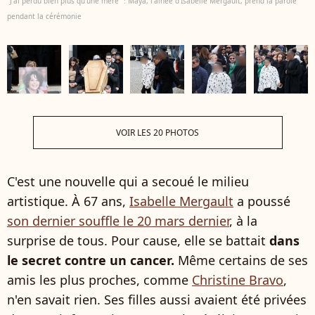
"J'ai perdu bien plus qu'une mère" : Maya, l'aînée d'Isabelle Mergault, prend la parole
pendant la cérémonie
VOIR LES 20 PHOTOS
C'est une nouvelle qui a secoué le milieu
artistique. À 67 ans,
Isabelle Mergault
a poussé
son dernier souffle le 20 mars dernier
, à la
surprise de tous. Pour cause, elle se battait
dans
le secret contre un cancer.
Même certains de ses
amis les plus proches, comme
Christine Bravo
,
n'en savait rien. Ses filles aussi avaient été privées