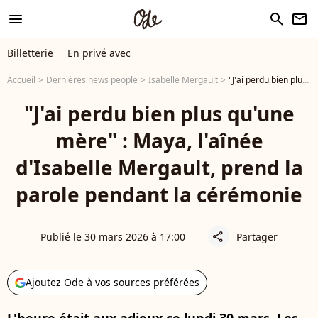
menu
search
newsletter
Billetterie
En privé avec
Accueil
Dernières news people
Isabelle Mergault
"J'ai perdu bien plus qu'une mère" : Maya, l'aînée d'Isabelle Mergault, prend la parole pendant la cérémonie
"J'ai perdu bien plus qu'une
mère" : Maya, l'aînée
d'Isabelle Mergault, prend la
parole pendant la cérémonie
Publié le 30 mars 2026 à 17:00
Partager
share
Ajoutez Ode à vos sources préférées