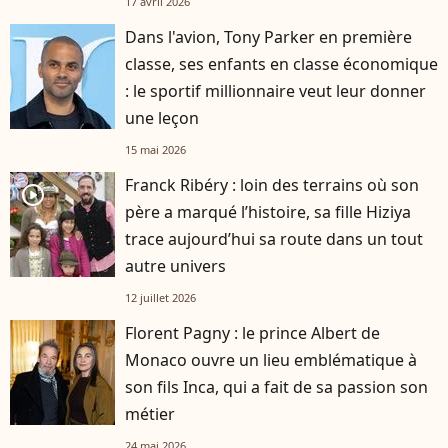
17 avril 2026
Dans l'avion, Tony Parker en première
classe, ses enfants en classe économique
: le sportif millionnaire veut leur donner
une leçon
15 mai 2026
Franck Ribéry : loin des terrains où son
player2
père a marqué l’histoire, sa fille Hiziya
trace aujourd’hui sa route dans un tout
autre univers
12 juillet 2026
Florent Pagny : le prince Albert de
Monaco ouvre un lieu emblématique à
son fils Inca, qui a fait de sa passion son
métier
24 mai 2026