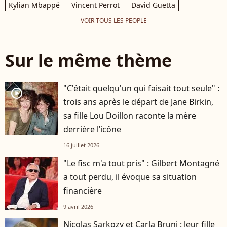
Kylian Mbappé
Vincent Perrot
David Guetta
VOIR TOUS LES PEOPLE
Sur le même thème
"C'était quelqu'un qui faisait tout seule" :
player2
trois ans après le départ de Jane Birkin,
sa fille Lou Doillon raconte la mère
derrière l’icône
16 juillet 2026
"Le fisc m'a tout pris" : Gilbert Montagné
a tout perdu, il évoque sa situation
financière
9 avril 2026
Nicolas Sarkozy et Carla Bruni : leur fille