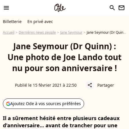
menu
search
newsletter
Billetterie
En privé avec
Accueil
Dernières news people
Jane Seymour
Jane Seymour (Dr Quinn) : Une photo de Joe Lando tout nu pour son anniversaire !
Jane Seymour (Dr Quinn) :
Une photo de Joe Lando tout
nu pour son anniversaire !
Publié le 15 février 2021 à 22:50
Partager
share
Ajoutez Ode à vos sources préférées
Il a sûrement hésité entre plusieurs cadeaux
d'anniversaire... avant de trancher pour une