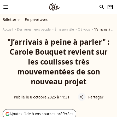
menu
search
newsletter
Billetterie
En privé avec
Accueil
Dernières news people
Émission télé
C à vous
"J’arrivais à peine à parler" : Carole Bouquet revient sur les coulisses très mouvementées de son nouveau projet
"J’arrivais à peine à parler" :
Carole Bouquet revient sur
les coulisses très
mouvementées de son
nouveau projet
Publié le 8 octobre 2025 à 11:31
Partager
share
Ajoutez Ode à vos sources préférées