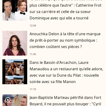
plus célèbre que l’autre" : Catherine Frot
sur sa carrière et celle de sa soeur
Dominique avec qui elle a tourné
12:04
Anouchka Delon à la tête d'une marque
de prêt-à-porter au nom symbolique :
combien coûtent ses pièces ?
11:45
Dans le Bassin d'Arcachon, Laure
Manaudou a un restaurant qu'elle adore,
avec vue sur la Dune du Pilat : nouvelle
soirée avec sa fille Manon
11:10
Jean-Baptiste Marteau pétrifié dans Fort
player2
Boyard, il ne pouvait plus bouger : "Cyril