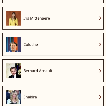
chevron_right
Iris Mittenaere
chevron_right
Coluche
chevron_right
Bernard Arnault
chevron_right
Shakira