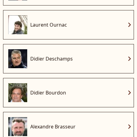
chevron_right
Laurent Ournac
chevron_right
Didier Deschamps
chevron_right
Didier Bourdon
chevron_right
Alexandre Brasseur