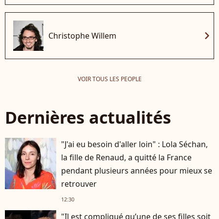
chevron_right
Christophe Willem
VOIR TOUS LES PEOPLE
Dernières actualités
"J'ai eu besoin d'aller loin" : Lola Séchan,
la fille de Renaud, a quitté la France
pendant plusieurs années pour mieux se
retrouver
12:30
"Il est compliqué qu’une de ses filles soit