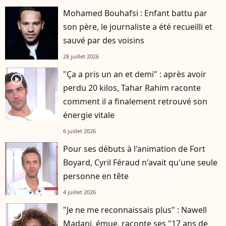
Mohamed Bouhafsi : Enfant battu par
son père, le journaliste a été recueilli et
sauvé par des voisins
28 juillet 2026
"Ça a pris un an et demi" : après avoir
player2
perdu 20 kilos, Tahar Rahim raconte
comment il a finalement retrouvé son
énergie vitale
6 juillet 2026
Pour ses débuts à l'animation de Fort
player2
Boyard, Cyril Féraud n'avait qu'une seule
personne en tête
4 juillet 2026
"Je ne me reconnaissais plus" : Nawell
player2
Madani, émue, raconte ses "17 ans de