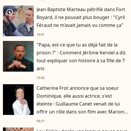
Jean-Baptiste Marteau pétrifié dans Fort
player2
Boyard, il ne pouvait plus bouger : "Cyril
Féraud ne m’avait jamais vu comme ça"
10:41
"Papa, est-ce que tu as déjà fait de la
prison ?" : Comment Jérôme Kerviel a dû
tout expliquer son histoire à sa fille de 7
ans
10:00
Catherine Frot annonce que sa soeur
Dominique, elle aussi actrice, s'est
éteinte : Guillaume Canet venait de lui
offrir un rôle dans son film avec Marion
Cotillard
09:27