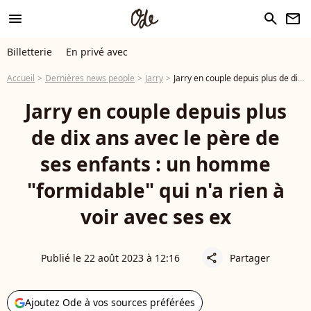
menu
search
newsletter
Billetterie
En privé avec
Accueil
Dernières news people
Jarry
Jarry en couple depuis plus de dix ans avec le père de ses enfants : un homme "formidable" qui n'a rien à voir avec ses ex
Jarry en couple depuis plus
de dix ans avec le père de
ses enfants : un homme
"formidable" qui n'a rien à
voir avec ses ex
Publié le 22 août 2023 à 12:16
Partager
share
Ajoutez Ode à vos sources préférées