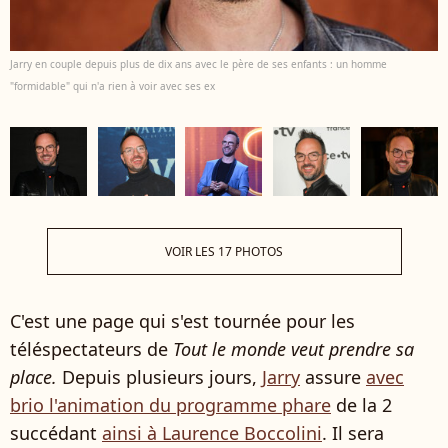
Jarry en couple depuis plus de dix ans avec le père de ses enfants : un homme
"formidable" qui n'a rien à voir avec ses ex
VOIR LES 17 PHOTOS
C'est une page qui s'est tournée pour les
téléspectateurs de
Tout le monde veut prendre sa
place.
Depuis plusieurs jours,
Jarry
assure
avec
brio l'animation du programme phare
de la 2
succédant
ainsi à Laurence Boccolini
. Il sera