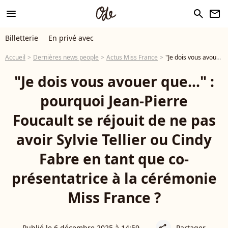
menu
search
newsletter
Billetterie
En privé avec
Accueil
Dernières news people
Actus Miss France
"Je dois vous avouer que..." : pourquoi Jean-Pierre Foucault se réjouit de ne pas avoir Sylvie Tellier ou Cindy Fabre en tant que co-présentatrice à la cérémonie Miss France ?
"Je dois vous avouer que..." :
pourquoi Jean-Pierre
Foucault se réjouit de ne pas
avoir Sylvie Tellier ou Cindy
Fabre en tant que co-
présentatrice à la cérémonie
Miss France ?
Publié le 6 décembre 2025 à 14:59
Partager
share