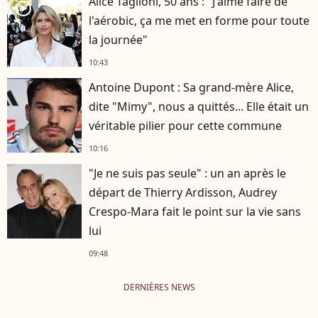
Alice Taglioni, 50 ans : "J'aime faire de
player2
l'aérobic, ça me met en forme pour toute
la journée"
10:43
Antoine Dupont : Sa grand-mère Alice,
dite "Mimy", nous a quittés... Elle était un
véritable pilier pour cette commune
10:16
"Je ne suis pas seule" : un an après le
départ de Thierry Ardisson, Audrey
Crespo-Mara fait le point sur la vie sans
lui
09:48
DERNIÈRES NEWS