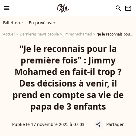
menu
search
newsletter
Billetterie
En privé avec
Accueil
Dernières news people
Jimmy Mohamed
"Je le reconnais pour la première fois" : Jimmy Mohamed en fait-il trop ? Des décisions à venir, il prend en compte sa vie de papa de 3 enfants
"Je le reconnais pour la
première fois" : Jimmy
Mohamed en fait-il trop ?
Des décisions à venir, il
prend en compte sa vie de
papa de 3 enfants
Publié le 17 novembre 2025 à 07:03
Partager
share