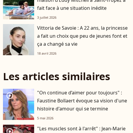
maison d’Eddy Mitchell à Saint-Tropez a
fait face à une situation inédite
3 juillet 2026
Vittoria de Savoie : A 22 ans, la princesse
a fait un choix que peu de jeunes font et
ça a changé sa vie
18 avril 2026
Les articles similaires
"On continue d’aimer pour toujours" :
player2
Faustine Bollaert évoque sa vision d'une
histoire d'amour qui se termine
5 mai 2026
"Les muscles sont à l'arrêt" : Jean-Marie
player2