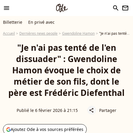
menu
search
newsletter
Billetterie
En privé avec
Accueil
Dernières news people
Gwendoline Hamon
"Je n'ai pas tenté de l'en dissuader" : Gwendoline Hamon évoque le choix de métier de son fils, dont le père est Frédéric Diefenthal
"Je n'ai pas tenté de l'en
dissuader" : Gwendoline
Hamon évoque le choix de
métier de son fils, dont le
père est Frédéric Diefenthal
Publié le 6 février 2026 à 21:15
Partager
share
Ajoutez Ode à vos sources préférées