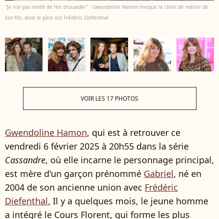
"Je n'ai pas tenté de l'en dissuader" : Gwendoline Hamon évoque le choix de métier de
son fils, dont le père est Frédéric Diefenthal
VOIR LES 17 PHOTOS
Gwendoline Hamon
, qui est à retrouver ce
vendredi 6 février 2025 à 20h55 dans la série
Cassandre
, où elle incarne le personnage principal,
est mère d'un garçon prénommé
Gabriel
, né en
2004 de son ancienne union avec
Frédéric
Diefenthal.
Il y a quelques mois, le jeune homme
a intégré le Cours Florent, qui forme les plus