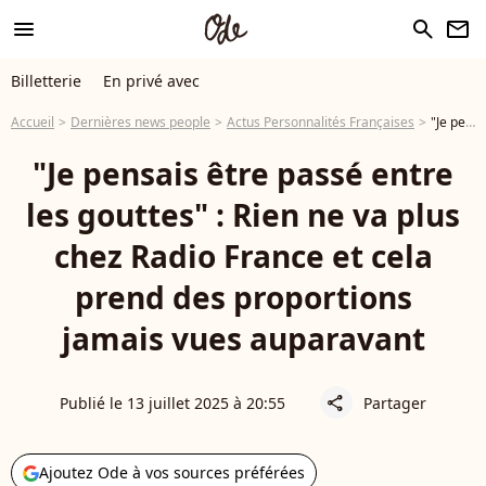
menu
search
newsletter
Billetterie
En privé avec
Accueil
Dernières news people
Actus Personnalités Françaises
"Je pensais être passé entre les gouttes" : Rien ne va plus chez Radio France et cela prend des proportions jamais vues auparavant
"Je pensais être passé entre
les gouttes" : Rien ne va plus
chez Radio France et cela
prend des proportions
jamais vues auparavant
Publié le 13 juillet 2025 à 20:55
Partager
share
Ajoutez Ode à vos sources préférées