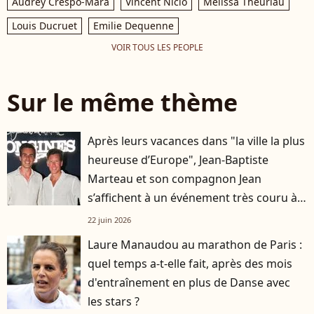
Audrey Crespo-Mara
Vincent Niclo
Mélissa Theuriau
Louis Ducruet
Emilie Dequenne
VOIR TOUS LES PEOPLE
Sur le même thème
Après leurs vacances dans "la ville la plus
heureuse d’Europe", Jean-Baptiste
Marteau et son compagnon Jean
s’affichent à un événement très couru à
Paris
22 juin 2026
Laure Manaudou au marathon de Paris :
quel temps a-t-elle fait, après des mois
d'entraînement en plus de Danse avec
les stars ?