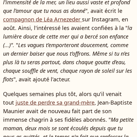
l’immensité de la mer, un lieu aussi vaste et profond
que l’amour que tu nous as donné
", avait écrit le
compagnon de Léa Arnezeder
sur Instagram, en
août. Ainsi, l'intéressé les avaient confiées à la "
la
lumière douce de cette mer qui a bercé son enfance
(...)".
"
Les vagues t’emporteront doucement, comme
un dernier baiser que nous t’offrons. Même si tu n’es
plus là tu seras partout, dans chaque goutte d’eau,
chaque souffle de vent, chaque rayon de soleil sur les
flots
", avait ajouté l'acteur.
Quelques semaines plus tôt, alors qu'il venait
tout
juste de perdre sa grand-mère
, Jean-Baptiste
Maunier avait de nouveau fait part de son
immense chagrin à ses fidèles abonnés. "
Ma petite
maman, deux mois se sont écoulés depuis que tu
nous as quittés, et le temps n'a fait que renforcer la