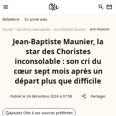
menu
search
newsletter
Billetterie
En privé avec
Accueil
Dernières news people
Jean-Baptiste Maunier
Jean-Baptiste Maunier, la star des Choristes inconsolable : son cri du cœur sept mois après un départ plus que difficile
Jean-Baptiste Maunier, la
star des Choristes
inconsolable : son cri du
cœur sept mois après un
départ plus que difficile
Publié le 24 décembre 2024 à 07:58
Partager
share
Ajoutez Ode à vos sources préférées