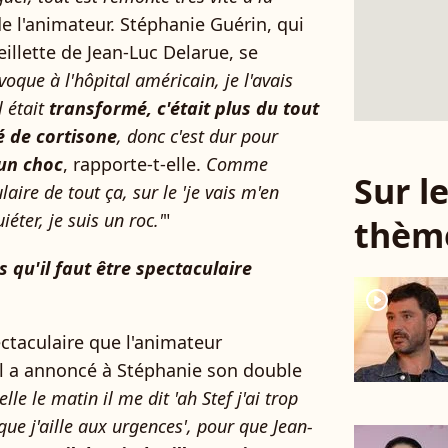
e l'animateur. Stéphanie Guérin, qui
eillette de Jean-Luc Delarue, se
voque à l'hôpital américain, je l'avais
 était
transformé, c'était plus du tout
é de cortisone
, donc c'est dur pour
 un choc
, rapporte-t-elle.
Comme
Sur 
laire de tout ça, sur le 'je vais m'en
iéter, je suis un roc.'
"
thèm
s qu'il faut être spectaculaire
player2
ectaculaire que l'animateur
il a annoncé à Stéphanie son double
lle le matin il me dit 'ah Stef j'ai trop
 que j'aille aux urgences', pour que Jean-