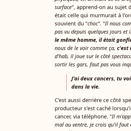
surface
", apprend-on au sujet d
était celle qui murmurait à l'or
souvient du "
choc
". "
Il nous con
pas vu depuis quelques jours et il
le même homme, il était gonfl
nous de le voir comme ça,
c'est
d'hab, il joue sur le côté spectacu
sortir les gars, faut pas vous inqu
J'ai deux cancers, tu voi
dans la vie.
C'est aussi derrière ce côté sp
producteur s'est caché lorsqu'
cancer, via téléphone. "
Il m'appe
mal au ventre, je crois qu'il faut