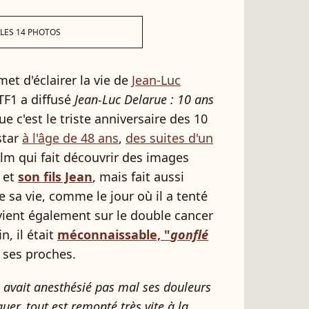
 LES 14 PHOTOS
et d'éclairer la vie de
Jean-Luc
TF1 a diffusé
Jean-Luc Delarue : 10 ans
que c'est le triste anniversaire des 10
star
à l'âge de 48 ans
,
des suites d'un
ilm qui fait découvrir des images
 et
son fils Jean
, mais fait aussi
 sa vie, comme le jour où il a tenté
evient également sur le double cancer
n, il était
méconnaissable, "
gonflé
ses proches.
ue avait anesthésié pas mal ses douleurs
uer, tout est remonté très vite à la