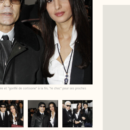
 et "gonflé de cortisone" à la fin, "le choc" pour ses proches