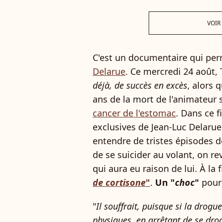
VOIR
C'est un documentaire qui perm
Delarue
. Ce mercredi 24 août, 
déjà, de succès en excès
, alors 
ans de la mort de l'animateur 
cancer de l'estomac
. Dans ce f
exclusives de Jean-Luc Delarue
entendre de tristes épisodes de
de se suicider au volant, on r
qui aura eu raison de lui. À la fi
de cortisone
"
.
Un "
choc
"
pour 
"
Il souffrait, puisque si la drog
physiques, en arrêtant de se drog