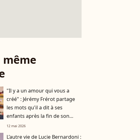
le même
e
"Il y a un amour qui vous a
créé" : Jérémy Frérot partage
les mots qu'il a dit à ses
enfants après la fin de son
histoire avec leur mère Laure
12 mai 2026
Manaudou
L’autre vie de Lucie Bernardoni :