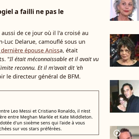
iel a failli ne pas le
aussi de ce jour où il l'a croisé au
ean-Luc Delarue, camouflé sous un
 dernière épouse Aniss
a, était
s. "
Il était méconnaissable et il avait vu
limite reconnu. Et il m'avait dit 'eh
voir le directeur général de BFM.
 entre Leo Messi et Cristiano Ronaldo, il n’est
éfère entre Meghan Markle et Kate Middleton.
dotée d'un sixième sens qui l'aide à vous
chées sur vos stars préférées.
player2