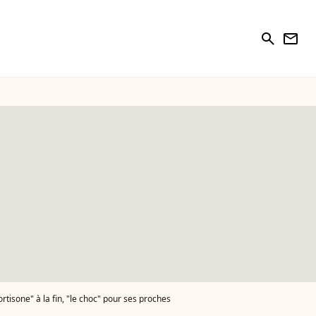
search
newsletter
tisone" à la fin, "le choc" pour ses proches