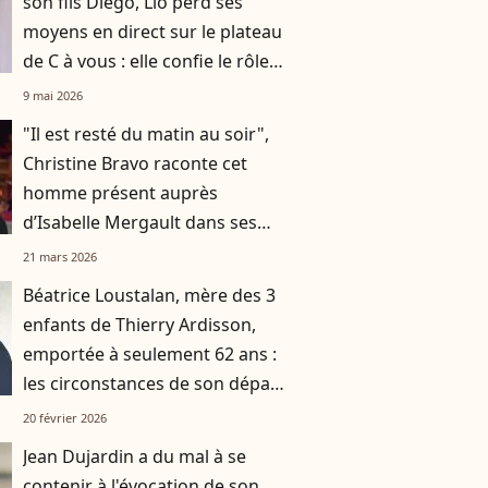
son fils Diego, Lio perd ses
moyens en direct sur le plateau
de C à vous : elle confie le rôle
précieux qu’il a eu sur son
9 mai 2026
nouvel album
"Il est resté du matin au soir",
Christine Bravo raconte cet
homme présent auprès
d’Isabelle Mergault dans ses
derniers instants
21 mars 2026
Béatrice Loustalan, mère des 3
enfants de Thierry Ardisson,
emportée à seulement 62 ans :
les circonstances de son départ
connues
20 février 2026
Jean Dujardin a du mal à se
contenir à l'évocation de son