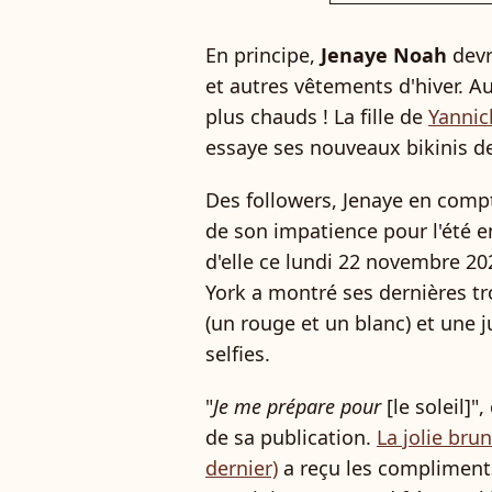
En principe,
Jenaye Noah
devr
et autres vêtements d'hiver. Au
plus chauds ! La fille de
Yannic
essaye ses nouveaux bikinis d
Des followers, Jenaye en compte
de son impatience pour l'été e
d'elle ce lundi 22 novembre 2
York a montré ses dernières tr
(un rouge et un blanc) et une
selfies.
"
Je me prépare pour
[le soleil]"
de sa publication.
La jolie bru
dernier)
a reçu les compliments