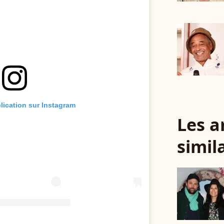
blication sur Instagram
Les a
simil