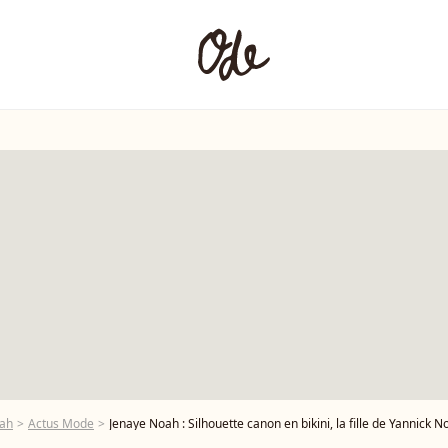
oah
Actus Mode
Jenaye Noah : Silhouette canon en bikini, la fille de Yannick N