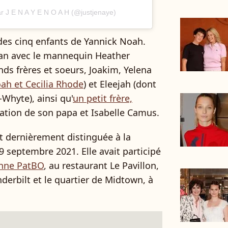
r J E N A Y E N O A H (@justjenaye)
des cinq enfants de Yannick Noah.
man avec le mannequin Heather
nds frères et soeurs, Joakim, Yelena
ah et Cecilia Rhode
) et Eleejah (dont
Whyte), ainsi qu'
un petit frère,
relation de son papa et Isabelle Camus.
st dernièrement distinguée à la
 septembre 2021. Elle avait participé
enne PatBO
, au restaurant Le Pavillon,
erbilt et le quartier de Midtown, à