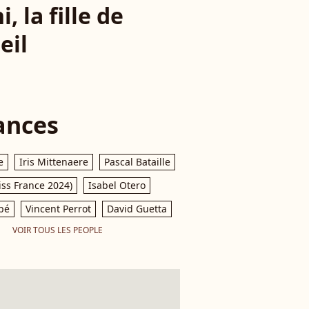
 la fille de
eil
ances
e
Iris Mittenaere
Pascal Bataille
iss France 2024)
Isabel Otero
pé
Vincent Perrot
David Guetta
VOIR TOUS LES PEOPLE