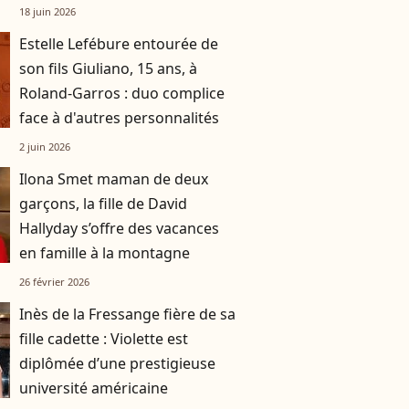
une robe originale d'une
18 juin 2026
créatrice française
Estelle Lefébure entourée de
son fils Giuliano, 15 ans, à
Roland-Garros : duo complice
face à d'autres personnalités
2 juin 2026
Ilona Smet maman de deux
garçons, la fille de David
Hallyday s’offre des vacances
en famille à la montagne
26 février 2026
Inès de la Fressange fière de sa
fille cadette : Violette est
diplômée d’une prestigieuse
université américaine