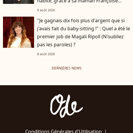
habite, grâce à sa maman Françoise
Hardy
8 août 2026
"Je gagnais dix fois plus d'argent que si
j'avais fait du baby-sitting !" : Quel a été le
premier job de Magali Ripoll (N'oubliez
pas les paroles) ?
8 août 2026
DERNIÈRES NEWS
Conditions Générales d'Utilisation
|