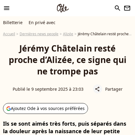
menu
search
newsletter
Billetterie
En privé avec
Accueil
Dernières news people
Alizée
Jérémy Châtelain resté proche d’Alizée, ce signe qui ne trompe pas
Jérémy Châtelain resté
proche d’Alizée, ce signe qui
ne trompe pas
Publié le 9 septembre 2025 à 23:03
Partager
share
Ajoutez Ode à vos sources préférées
Ils se sont aimés très forts, puis séparés dans
la douleur après la naissance de leur petite