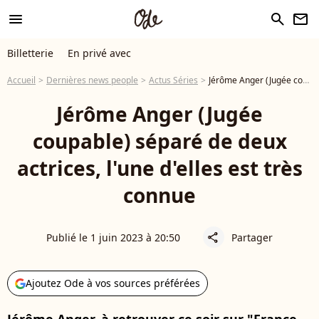
menu
search
newsletter
Billetterie
En privé avec
Accueil
Dernières news people
Actus Séries
Jérôme Anger (Jugée coupable) séparé de deux actrices, l'une d'elles est très connue
Jérôme Anger (Jugée
coupable) séparé de deux
actrices, l'une d'elles est très
connue
Publié le 1 juin 2023 à 20:50
Partager
share
Ajoutez Ode à vos sources préférées