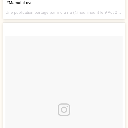
#MamaInLove
Une publication partage par
n o u r a
(@nouninoun) le
9 Aot 2017 12 :57 PDT