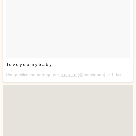
l o v e y o u m y b a b y
Une publication partage par
n o u r a
(@nouninoun) le
1 Juin 2017 12 :30 PDT