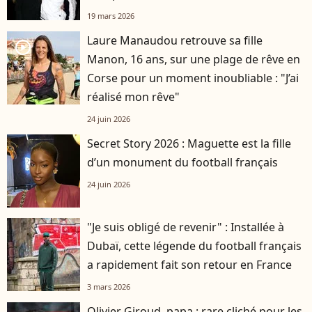
19 mars 2026
Laure Manaudou retrouve sa fille
player2
Manon, 16 ans, sur une plage de rêve en
Corse pour un moment inoubliable : "J’ai
réalisé mon rêve"
24 juin 2026
Secret Story 2026 : Maguette est la fille
d’un monument du football français
24 juin 2026
"Je suis obligé de revenir" : Installée à
Dubaï, cette légende du football français
a rapidement fait son retour en France
3 mars 2026
Olivier Giroud, papa : rare cliché pour les