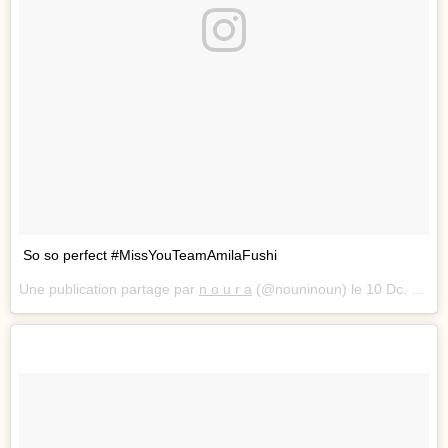
So so perfect #MissYouTeamAmilaFushi
Une publication partage par
n o u r a
(@nouninoun) le
10 Dc. 2017 1 :18 PST