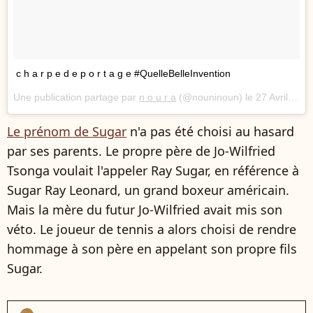
c h a r p e d e p o r t a g e #QuelleBelleInvention
Une publication partage par
n o u r a
(@nouninoun) le
27 Avril 2017 3 :58 PDT
Le prénom de Sugar
n'a pas été choisi au hasard
par ses parents. Le propre père de Jo-Wilfried
Tsonga voulait
l'appeler Ray Sugar, en référence à
Sugar Ray Leonard, un grand boxeur américain.
Mais la mère du futur Jo-Wilfried avait mis son
véto. Le joueur de tennis a alors choisi de rendre
hommage à son père en appelant son propre fils
Sugar.