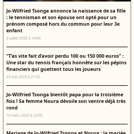
Jo-Wilfried Tsonga annonce la naissance de sa fille
: le tennisman et son épouse ont opté pour un
prénom composé hors du commun pour leur 3e
enfant
3 juillet 2025 à 14:09
“T’as vite fait d’avoir perdu 100 ou 150 000 euros” :
Une star du tennis français honnête sur les pépins
financiers qui guettent tous les joueurs
23 mai 2025 à 21:32
Jo-Wilfried Tsonga bientôt papa pour la troisième
fois ! Sa femme Noura dévoile son ventre déjà très
rond
10 mars 2025 à 23:00
Mariage de Jo-Wilfried Tsonga et Noura : la mariée