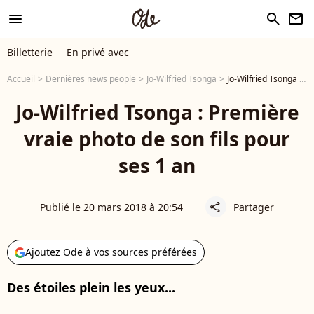
menu
search
newsletter
Billetterie
En privé avec
Accueil
Dernières news people
Jo-Wilfried Tsonga
Jo-Wilfried Tsonga : Première vraie photo de son fils pour ses 1 an
Jo-Wilfried Tsonga : Première
vraie photo de son fils pour
ses 1 an
Publié le 20 mars 2018 à 20:54
Partager
share
Ajoutez Ode à vos sources préférées
Des étoiles plein les yeux...