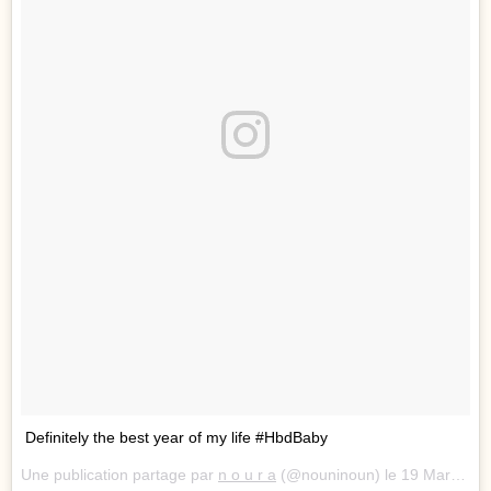
Definitely the best year of my life #HbdBaby
Une publication partage par
n o u r a
(@nouninoun) le
19 Mars 2018 1 :55 PDT