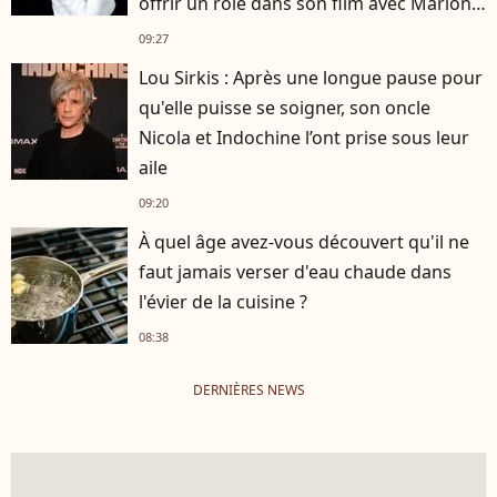
offrir un rôle dans son film avec Marion
Cotillard
09:27
Lou Sirkis : Après une longue pause pour
qu'elle puisse se soigner, son oncle
Nicola et Indochine l’ont prise sous leur
aile
09:20
À quel âge avez-vous découvert qu'il ne
faut jamais verser d'eau chaude dans
l'évier de la cuisine ?
08:38
DERNIÈRES NEWS