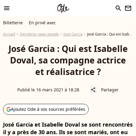
menu
search
newsletter
Billetterie
En privé avec
Accueil
Dernières news people
José Garcia
José Garcia : Qui est Isabelle Doval, sa compagne actrice et réalisatrice ?
José Garcia : Qui est Isabelle
Doval, sa compagne actrice
et réalisatrice ?
Publié le 16 mars 2021 à 18:28
Partager
share
Ajoutez Ode à vos sources préférées
José Garcia et Isabelle Doval se sont rencontrés
il y a près de 30 ans. Ils se sont mariés, ont eu