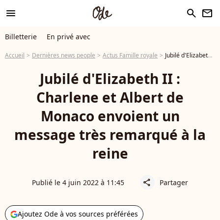
menu
search
newsletter
Billetterie
En privé avec
Accueil
Dernières news people
Actus Famille royale
Jubilé d'Elizabeth II : Charlene et Albert de Monaco envoient un message très remarqué à la reine
Jubilé d'Elizabeth II :
Charlene et Albert de
Monaco envoient un
message très remarqué à la
reine
Publié le 4 juin 2022 à 11:45
Partager
share
Ajoutez Ode à vos sources préférées