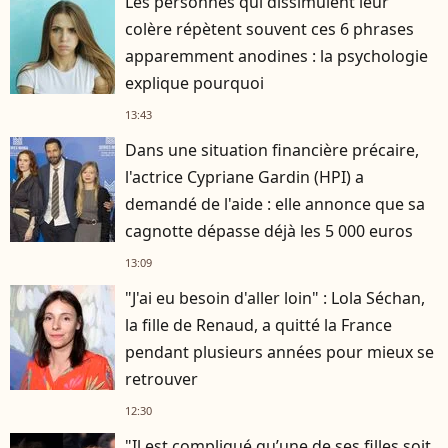
Les personnes qui dissimulent leur
colère répètent souvent ces 6 phrases
apparemment anodines : la psychologie
explique pourquoi
13:43
Dans une situation financière précaire,
l'actrice Cypriane Gardin (HPI) a
demandé de l'aide : elle annonce que sa
cagnotte dépasse déjà les 5 000 euros
13:09
"J'ai eu besoin d'aller loin" : Lola Séchan,
la fille de Renaud, a quitté la France
pendant plusieurs années pour mieux se
retrouver
12:30
"Il est compliqué qu’une de ses filles soit