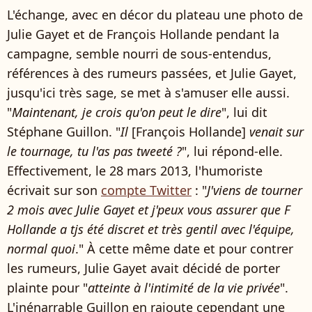
L'échange, avec en décor du plateau une photo de
Julie Gayet et de François Hollande pendant la
campagne, semble nourri de sous-entendus,
références à des rumeurs passées, et Julie Gayet,
jusqu'ici très sage, se met à s'amuser elle aussi.
"
Maintenant, je crois qu'on peut le dire
", lui dit
Stéphane Guillon. "
Il
[François Hollande]
venait sur
le tournage, tu l'as pas tweeté ?
", lui répond-elle.
Effectivement, le 28 mars 2013, l'humoriste
écrivait sur son
compte Twitter
: "
J'viens de tourner
2 mois avec Julie Gayet et j'peux vous assurer que F
Hollande a tjs été discret et très gentil avec l'équipe,
normal quoi
." À cette même date et pour contrer
les rumeurs, Julie Gayet avait décidé de porter
plainte pour "
atteinte à l'intimité de la vie privée
".
L'inénarrable Guillon en rajoute cependant une