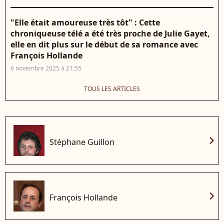
"Elle était amoureuse très tôt" : Cette
chroniqueuse télé a été très proche de Julie Gayet,
elle en dit plus sur le début de sa romance avec
François Hollande
6 novembre 2025 à 21:55
TOUS LES ARTICLES
chevron_right
Stéphane Guillon
chevron_right
François Hollande