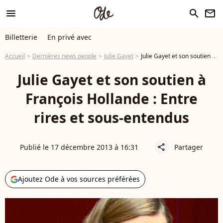
menu
search
newsletter
Billetterie
En privé avec
Accueil
Dernières news people
Julie Gayet
Julie Gayet et son soutien à François Hollande : Entre rires et sous-entendus
Julie Gayet et son soutien à
François Hollande : Entre
rires et sous-entendus
Publié le 17 décembre 2013 à 16:31
Partager
share
Ajoutez Ode à vos sources préférées