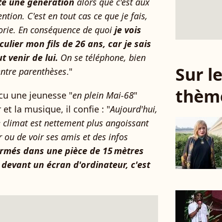
te une génération
alors que c'est aux
ntion. C'est en tout cas ce que je fais,
orie. En conséquence de quoi
je vois
ulier mon fils de 26 ans, car je sais
t venir de lui.
On se téléphone, bien
Sur 
 entre parenthèses
."
thèm
écu une jeunesse "
en plein Mai-68
"
et la musique, il confie : "
Aujourd'hui,
e climat est nettement plus angoissant
r ou de voir ses amis et des infos
rmés dans une pièce de 15 mètres
 devant un écran d'ordinateur, c'est