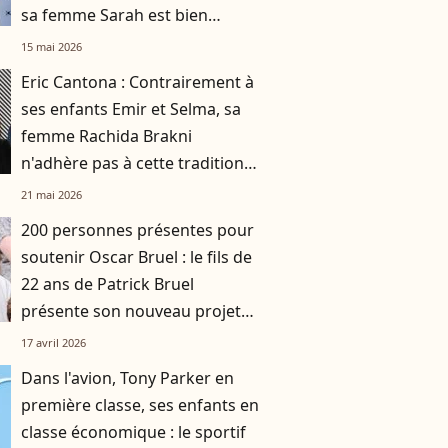
sa femme Sarah est bien
connue des habitants
15 mai 2026
Eric Cantona : Contrairement à
ses enfants Emir et Selma, sa
femme Rachida Brakni
n'adhère pas à cette tradition
familiale, "je tente de lui faire
21 mai 2026
changer d'avis"
200 personnes présentes pour
soutenir Oscar Bruel : le fils de
22 ans de Patrick Bruel
présente son nouveau projet
pointu à Paris
17 avril 2026
Dans l'avion, Tony Parker en
première classe, ses enfants en
classe économique : le sportif