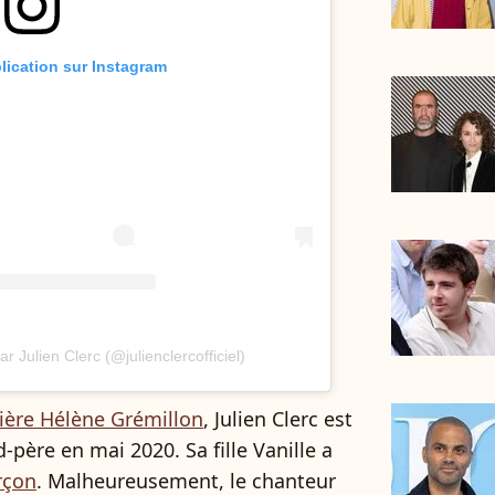
blication sur Instagram
r Julien Clerc (@julienclercofficiel)
ière Hélène Grémillon
, Julien Clerc est
père en mai 2020. Sa fille Vanille a
rçon
. Malheureusement, le chanteur