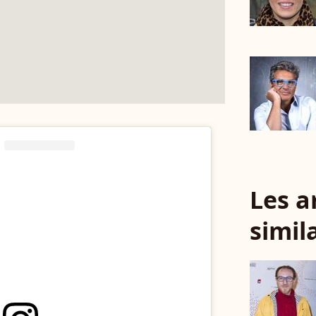
Les a
simil