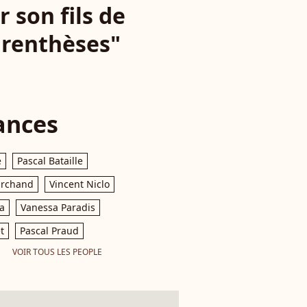
r son fils de
parenthèses"
ances
e
Pascal Bataille
archand
Vincent Niclo
a
Vanessa Paradis
t
Pascal Praud
VOIR TOUS LES PEOPLE