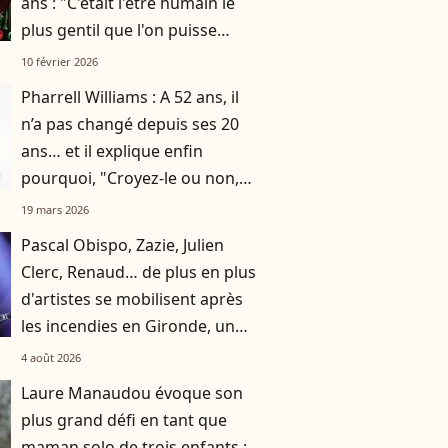
ans : "C'était l'être humain le
plus gentil que l'on puisse
rencontrer"
10 février 2026
Pharrell Williams : A 52 ans, il
n’a pas changé depuis ses 20
ans… et il explique enfin
pourquoi, "Croyez-le ou non,
c'est la clé"
19 mars 2026
Pascal Obispo, Zazie, Julien
Clerc, Renaud… de plus en plus
d'artistes se mobilisent après
les incendies en Gironde, un
grand concert caritatif
4 août 2026
annoncé
Laure Manaudou évoque son
plus grand défi en tant que
maman solo de trois enfants :