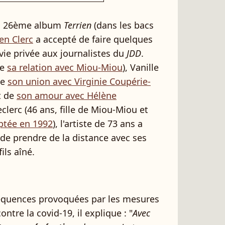
son 26ème album
Terrien
(dans les bacs
ien Clerc
a accepté de faire quelques
vie privée aux journalistes du
JDD
.
de
sa relation avec Miou-Miou
), Vanille
de
son union avec Virginie Coupérie-
it de
son amour avec Hélène
eclerc (46 ans, fille de Miou-Miou et
optée en 1992
), l'artiste de 73 ans a
 de prendre de la distance avec ses
ls aîné.
équences provoquées par les mesures
tre la covid-19, il explique : "
Avec