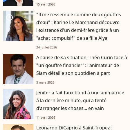
15 avril 2026
"Il me ressemble comme deux gouttes
player2
d'eau" : Karine Le Marchand découvre
l'existence d'un demi-frère grâce à un
"achat compulsif" de sa fille Alya
24 juillet 2026
A cause de sa situation, Théo Curin face à
"un gouffre financier' : l'animateur de
Slam détaille son quotidien à part
5 mars 2026
Jenifer a fait faux bond à une animatrice
à la dernière minute, qui a tenté
d'arranger les choses... en vain
11 avril 2026
Leonardo DiCaprio à Saint-Tropez :