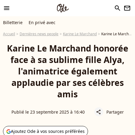
menu
search
newsletter
Billetterie
En privé avec
Accueil
Dernières news people
Karine Le Marchand
Karine Le Marchand honorée face à sa sublime fille Alya, l'animatrice également applaudie par ses célèbres amis
Karine Le Marchand honorée
face à sa sublime fille Alya,
l'animatrice également
applaudie par ses célèbres
amis
Publié le 23 septembre 2025 à 16:40
Partager
share
Ajoutez Ode à vos sources préférées