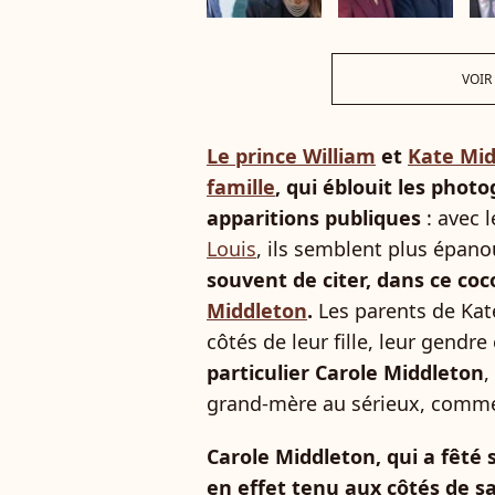
VOIR
Le prince William
et
Kate Mid
famille
, qui éblouit les phot
apparitions publiques
: avec 
Louis
, ils semblent plus épan
souvent de citer, dans ce coc
Middleton
.
Les parents de Kate
côtés de leur fille, leur gendre
particulier Carole Middleton
,
grand-mère au sérieux, comme
Carole Middleton, qui a fêté s
en effet tenu aux côtés de sa 