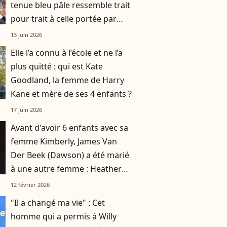
tenue bleu pâle ressemble trait
pour trait à celle portée par
Lady Diana il y a près de 40 ans
13 juin 2026
Elle l’a connu à l’école et ne l’a
plus quitté : qui est Kate
Goodland, la femme de Harry
Kane et mère de ses 4 enfants ?
17 juin 2026
Avant d'avoir 6 enfants avec sa
femme Kimberly, James Van
Der Beek (Dawson) a été marié
à une autre femme : Heather
prend la parole
12 février 2026
"Il a changé ma vie" : Cet
homme qui a permis à Willy