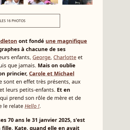
 LES 16 PHOTOS
dleton
ont fondé
une magnifique
ographes à chacune de ses
leurs enfants,
George
,
Charlotte
et
ouis que jamais.
Mais on oublie
on princier,
Carole et Michael
 sont en effet très présents, aux
 et leurs petits-enfants.
Et en
 qui prend son rôle de mère et de
 le relate
Hello !
.
es 70 ans le 31 janvier 2025, s'est
fille, Kate, quand elle en avait