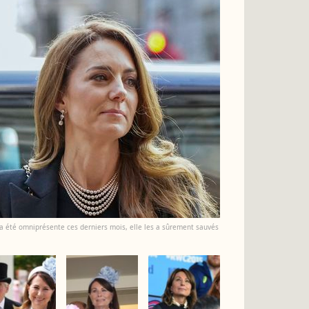
 a été omniprésente ces derniers mois, elle les a sûrement sauvés