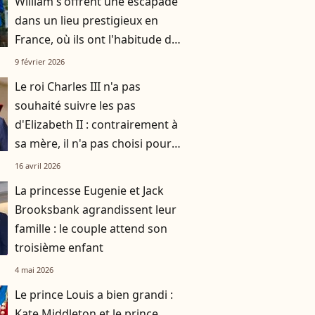
William s'offrent une escapade
dans un lieu prestigieux en
France, où ils ont l'habitude de
se rendre avec leurs trois
9 février 2026
enfants
Le roi Charles III n'a pas
souhaité suivre les pas
d'Elizabeth II : contrairement à
sa mère, il n'a pas choisi pour
résidence ce monument de la
16 avril 2026
couronne
La princesse Eugenie et Jack
Brooksbank agrandissent leur
famille : le couple attend son
troisième enfant
4 mai 2026
Le prince Louis a bien grandi :
Kate Middleton et le prince