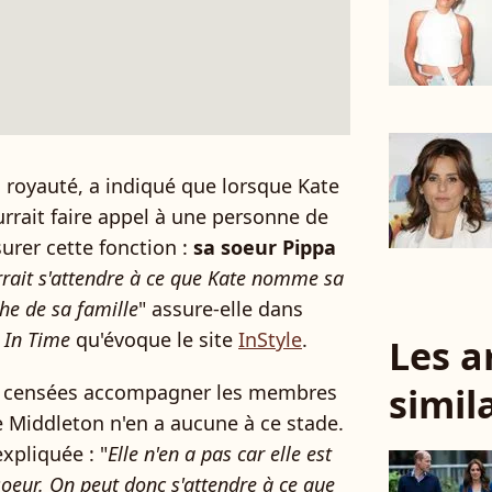
a royauté, a indiqué que lorsque Kate
urrait faire appel à une personne de
urer cette fonction :
sa soeur Pippa
rrait s'attendre à ce que Kate nomme sa
che de sa famille
" assure-elle dans
 In Time
qu'évoque le site
InStyle
.
Les a
simil
 censées accompagner les membres
 Middleton n'en a aucune à ce stade.
expliquée : "
Elle n'en a pas car elle est
soeur. On peut donc s'attendre à ce que