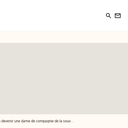
search
newsletter
venir une dame de compagnie de la souveraine ?