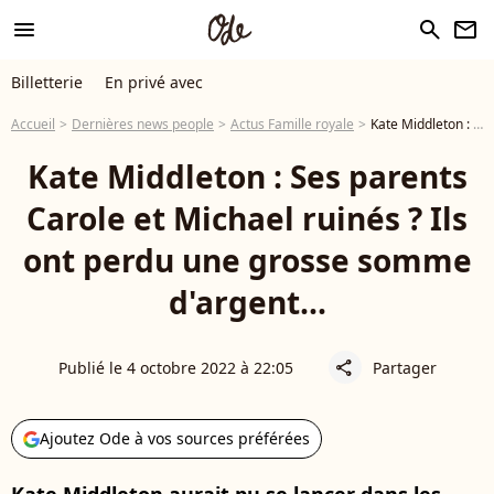
menu
search
newsletter
Billetterie
En privé avec
Accueil
Dernières news people
Actus Famille royale
Kate Middleton : Ses parents Carole et Michael ruinés ? Ils ont perdu une grosse somme d'argent...
Kate Middleton : Ses parents
Carole et Michael ruinés ? Ils
ont perdu une grosse somme
d'argent...
Publié le 4 octobre 2022 à 22:05
Partager
share
Ajoutez Ode à vos sources préférées