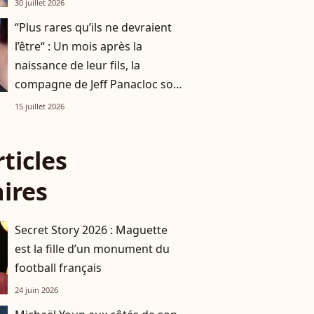
30 juillet 2026
“Plus rares qu’ils ne devraient
l’être“ : Un mois après la
naissance de leur fils, la
compagne de Jeff Panacloc sort
du silence et évoque l’attitude
15 juillet 2026
du ventriloque dans cette
aventure
rticles
aires
Secret Story 2026 : Maguette
est la fille d’un monument du
football français
24 juin 2026