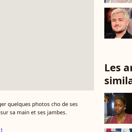
Les a
simil
ager quelques photos cho de ses
 sur sa main et ses jambes.
A1