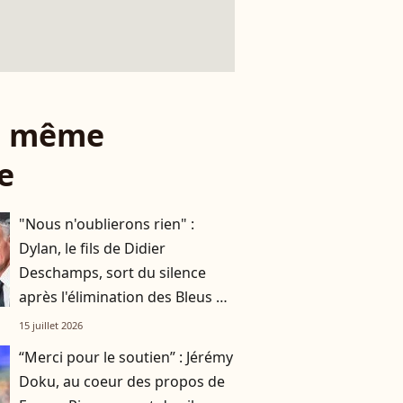
le même
e
"Nous n'oublierons rien" :
Dylan, le fils de Didier
Deschamps, sort du silence
après l'élimination des Bleus de
la Coupe du monde
15 juillet 2026
“Merci pour le soutien” : Jérémy
Doku, au coeur des propos de