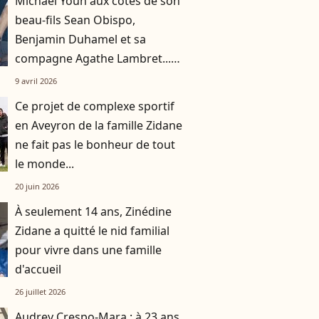
Michaël Youn aux côtés de son
beau-fils Sean Obispo,
Benjamin Duhamel et sa
compagne Agathe Lambret...
tous à fond pour la victoire du
9 avril 2026
PSG
Ce projet de complexe sportif
en Aveyron de la famille Zidane
ne fait pas le bonheur de tout
le monde...
20 juin 2026
À seulement 14 ans, Zinédine
Zidane a quitté le nid familial
pour vivre dans une famille
d'accueil
26 juillet 2026
Audrey Crespo-Mara : à 23 ans,