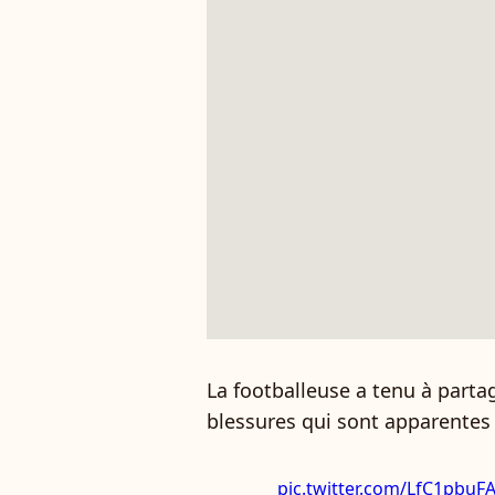
La footballeuse a tenu à part
blessures qui sont apparentes
pic.twitter.com/LfC1pbuF