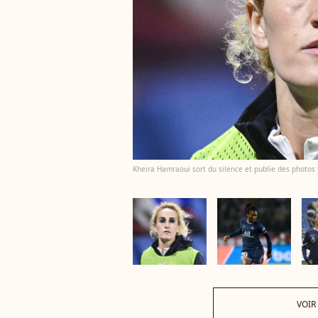
Kheira Hamraoui sort du silence et publie des photos t
VOIR