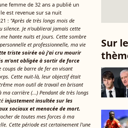
une femme de 32 ans a publié un
le est revenue sur sa nuit
21 :
"Après de très longs mois de
u silence. Je n'oublierai jamais cette
 me hante nuits et jours. Cette sombre
Sur 
 personnelle et professionnelle, ma vie
thèm
tte triste soirée où j'ai cru mourir
m'ont obligée à sortir de force
 coups de barre de fer en visant
s. Cette nuit-là, leur objectif était
trême mon outil de travail en brisant
ma carrière (...) Pendant de très longs
été
injustement insultée sur les
seaux sociaux et menacée de mort.
rocher de toutes mes forces à ma
lle. Cette période est certainement l'une