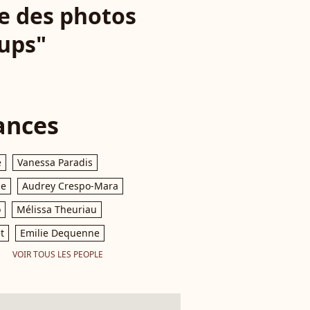
ie des photos
oups"
ances
e
Vanessa Paradis
le
Audrey Crespo-Mara
o
Mélissa Theuriau
t
Emilie Dequenne
VOIR TOUS LES PEOPLE