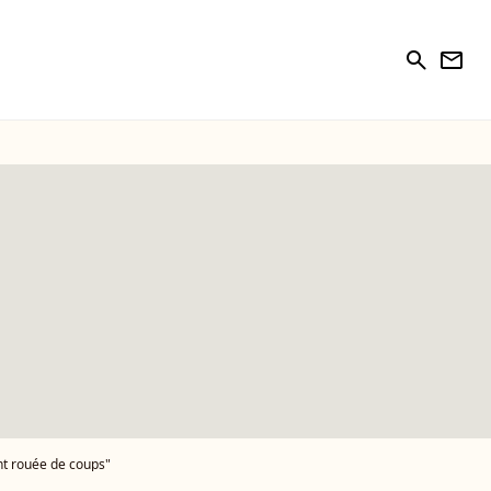
search
newsletter
ont rouée de coups"