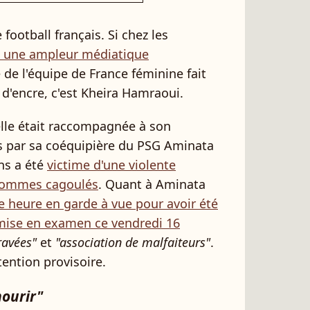
football français. Si chez les
nd une ampleur médiatique
 de l'équipe de France féminine fait
d'encre, c'est Kheira Hamraoui.
elle était raccompagnée à son
s par sa coéquipière du PSG Aminata
ns a été
victime d'une violente
 hommes cagoulés
. Quant à Aminata
 heure en garde à vue pour avoir été
mise en examen ce vendredi 16
ravées"
et
"association de malfaiteurs"
.
tention provisoire.
mourir"