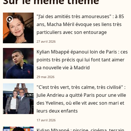
Sur le même thème
"J’ai des amitiés très amoureuses" : à 85
player2
ans, Macha Méril évoque ses liens très
particuliers avec son entourage
27 avril 2026
Kylian Mbappé épanoui loin de Paris : ces
points très précis qui lui font tant aimer
sa nouvelle vie à Madrid
29 mai 2026
"C'est très vert, très calme, très civilisé" :
Julie Andrieu a quitté Paris pour une ville
des Yvelines, où elle vit avec son mari et
leurs deux enfants
17 avril 2026
Kylian Mbappé : piscine, cinéma, terrain