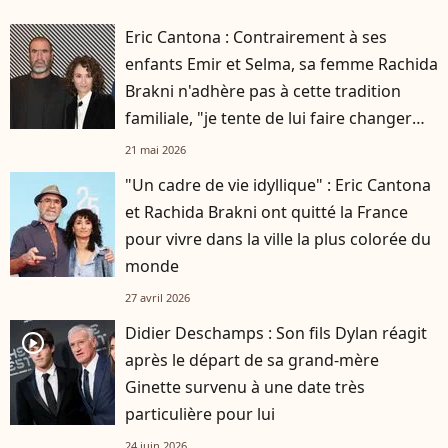
Eric Cantona : Contrairement à ses
enfants Emir et Selma, sa femme Rachida
Brakni n'adhère pas à cette tradition
familiale, "je tente de lui faire changer
d'avis"
21 mai 2026
"Un cadre de vie idyllique" : Eric Cantona
et Rachida Brakni ont quitté la France
pour vivre dans la ville la plus colorée du
monde
27 avril 2026
Didier Deschamps : Son fils Dylan réagit
player2
après le départ de sa grand-mère
Ginette survenu à une date très
particulière pour lui
24 juin 2026