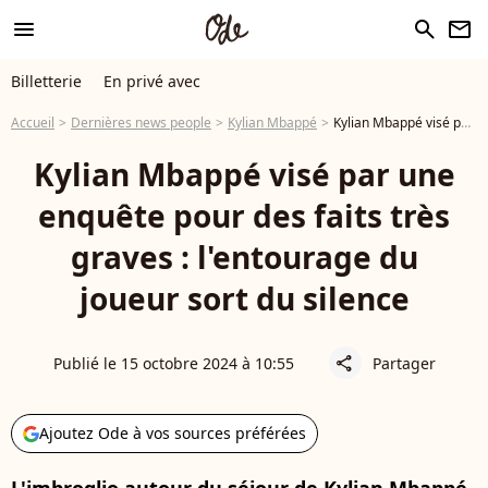
menu
search
newsletter
Billetterie
En privé avec
Accueil
Dernières news people
Kylian Mbappé
Kylian Mbappé visé par une enquête pour des faits très graves : l'entourage du joueur sort du silence
Kylian Mbappé visé par une
enquête pour des faits très
graves : l'entourage du
joueur sort du silence
Publié le 15 octobre 2024 à 10:55
Partager
share
Ajoutez Ode à vos sources préférées