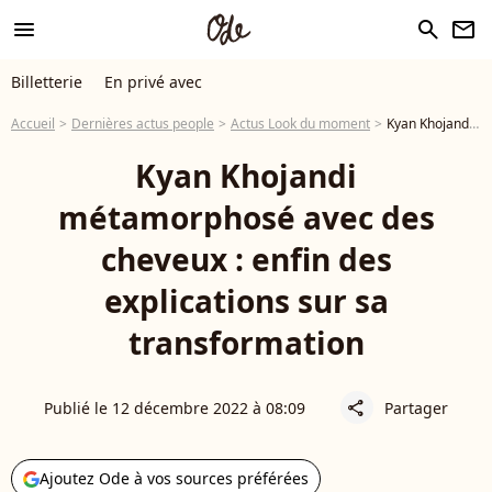
menu
search
newsletter
Billetterie
En privé avec
Accueil
Dernières actus people
Actus Look du moment
Kyan Khojandi métamorphosé avec des cheveux : enfin des explications sur sa transformation
Kyan Khojandi
métamorphosé avec des
cheveux : enfin des
explications sur sa
transformation
Publié le 12 décembre 2022 à 08:09
Partager
share
Ajoutez Ode à vos sources préférées