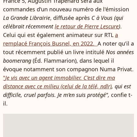
France 5, Augustin Trapenard sera aux
commandes d'un nouveau numéro de l'émission
La Grande Librairie
, diffusée après
C à Vous (qui
célébrait récemment
le retour de Pierre Lescure
)
.
Celui qui est également animateur sur RTL
a
remplacé François Busnel, en 2022.
A noter qu'il a
tout récemment publié un livre intitulé
Nos années
boomerang
(Éd. Flammarion), dans lequel il
évoque notamment son compagnon Numa Privat.
"
Je vis avec un agent immobilier. C’est dire ma
distance avec ce milieu (celui de la télé, ndlr)
, qui est
difficile, cruel parfois. Je m’en suis protégé",
confie t-
il.