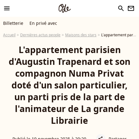
menu
search
newsletter
Billetterie
En privé avec
Accueil
Dernières actus people
Maisons des stars
L'appartement parisien d'Augustin Trapenard et son compagnon Numa Privat doté d'un salon particulier, un parti pris de la part de l'animateur de La grande Librairie
L'appartement parisien
d'Augustin Trapenard et son
compagnon Numa Privat
doté d'un salon particulier,
un parti pris de la part de
l'animateur de La grande
Librairie
Publié le 19 novembre 2025 à 20:20
Partager
share