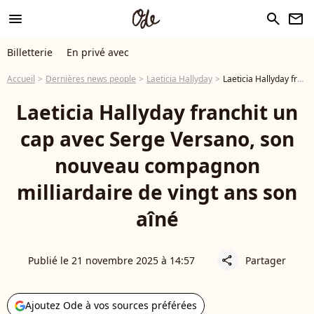
menu
search
newsletter
Billetterie
En privé avec
Accueil
Dernières news people
Laeticia Hallyday
Laeticia Hallyday franchit un cap avec Serge Versano, son nouveau compagnon milliardaire de vingt ans son aîné
Laeticia Hallyday franchit un
cap avec Serge Versano, son
nouveau compagnon
milliardaire de vingt ans son
aîné
Publié le 21 novembre 2025 à 14:57
Partager
share
Ajoutez Ode à vos sources préférées