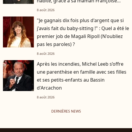
habite, grâce à sa maman Françoise
Hardy
8 août 2026
"Je gagnais dix fois plus d'argent que si
j'avais fait du baby-sitting !" : Quel a été le
premier job de Magali Ripoll (N'oubliez
pas les paroles) ?
8 août 2026
Après les incendies, Michel Leeb s’offre
une parenthèse en famille avec ses filles
et ses petits-enfants au Bassin
d'Arcachon
8 août 2026
DERNIÈRES NEWS