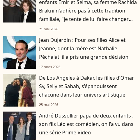
enfants Emir et Selma, sa femme Rachida
Brakni n'adhère pas à cette tradition
familiale, "je tente de lui faire changer
d'avis"
21 mai 2026
Jean Dujardin : Pour ses filles Alice et
Jeanne, dont la mère est Nathalie
Péchalat, il a pris une grande décision
17 mars 2026
De Los Angeles à Dakar, les filles d’Omar
Sy, Selly et Sabah, s’épanouissent
chacune dans leur univers artistique
25 mai 2026
André Dussollier papa de deux enfants :
son fils Léo est comédien, on l'a vu dans
une série Prime Video