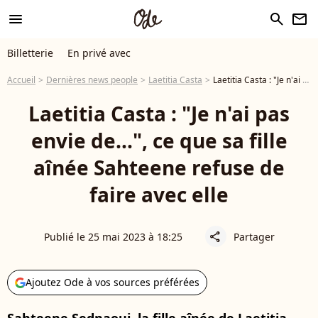
menu
search
newsletter
Billetterie
En privé avec
Accueil
Dernières news people
Laetitia Casta
Laetitia Casta : "Je n'ai pas envie de...", ce que sa fille aînée Sahteene refuse de faire avec elle
Laetitia Casta : "Je n'ai pas
envie de...", ce que sa fille
aînée Sahteene refuse de
faire avec elle
Publié le 25 mai 2023 à 18:25
Partager
share
Ajoutez Ode à vos sources préférées