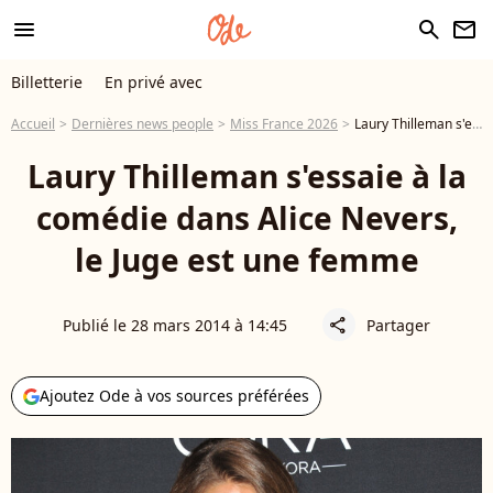
menu
search
newsletter
Billetterie
En privé avec
Accueil
Dernières news people
Miss France 2026
Laury Thilleman s'essaie à la comédie dans Alice Nevers, le Juge est une femme
Laury Thilleman s'essaie à la
comédie dans Alice Nevers,
le Juge est une femme
Publié le 28 mars 2014 à 14:45
Partager
share
Ajoutez Ode à vos sources préférées