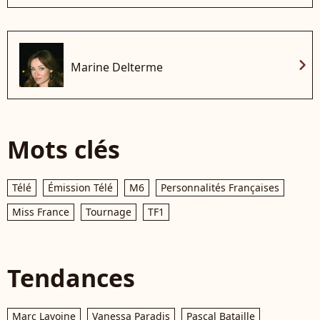
chevron_right
Marine Delterme
Mots clés
Télé
Émission Télé
M6
Personnalités Françaises
Miss France
Tournage
TF1
Tendances
Marc Lavoine
Vanessa Paradis
Pascal Bataille