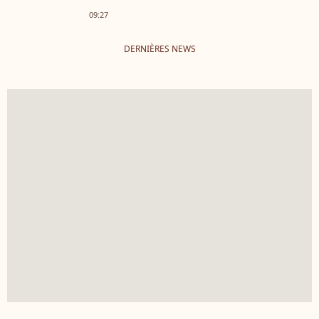
Cotillard
09:27
DERNIÈRES NEWS