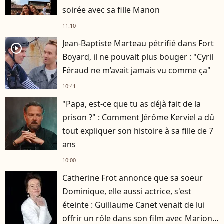
soirée avec sa fille Manon
11:10
Jean-Baptiste Marteau pétrifié dans Fort
player2
Boyard, il ne pouvait plus bouger : "Cyril
Féraud ne m’avait jamais vu comme ça"
10:41
"Papa, est-ce que tu as déjà fait de la
prison ?" : Comment Jérôme Kerviel a dû
tout expliquer son histoire à sa fille de 7
ans
10:00
Catherine Frot annonce que sa soeur
Dominique, elle aussi actrice, s'est
éteinte : Guillaume Canet venait de lui
offrir un rôle dans son film avec Marion