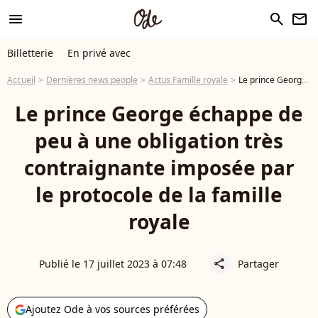
menu
search
newsletter
Billetterie
En privé avec
Accueil
Dernières news people
Actus Famille royale
Le prince George échappe de peu à une obligation très contraignante imposée par le protocole de la famille royale
Le prince George échappe de
peu à une obligation très
contraignante imposée par
le protocole de la famille
royale
Publié le 17 juillet 2023 à 07:48
Partager
share
Ajoutez Ode à vos sources préférées