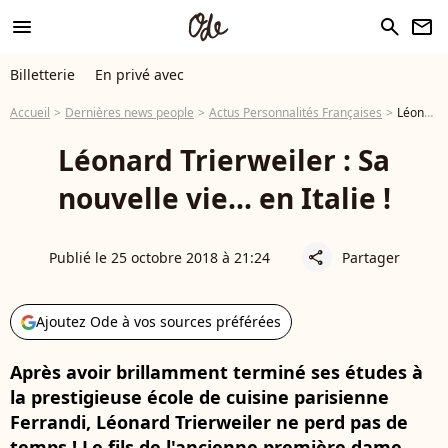
menu
search
newsletter
Billetterie
En privé avec
Accueil
Dernières news people
Actus Personnalités Françaises
Léonard Trierweiler : Sa nouvelle vie... en Italie !
Léonard Trierweiler : Sa
nouvelle vie... en Italie !
Publié le 25 octobre 2018 à 21:24
Partager
share
Ajoutez Ode à vos sources préférées
Après avoir brillamment terminé ses études à
la prestigieuse école de cuisine parisienne
Ferrandi, Léonard Trierweiler ne perd pas de
temps ! Le fils de l'ancienne première dame