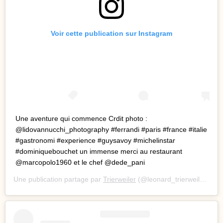
Voir cette publication sur Instagram
Une aventure qui commence Crdit photo :
@lidovannucchi_photography #ferrandi #paris #france #italie
#gastronomi #experience #guysavoy #michelinstar
#dominiquebouchet un immense merci au restaurant
@marcopolo1960 et le chef @dede_pani
Une publication partage par
Trierweiler
(@leonard_trierweiler) le
2