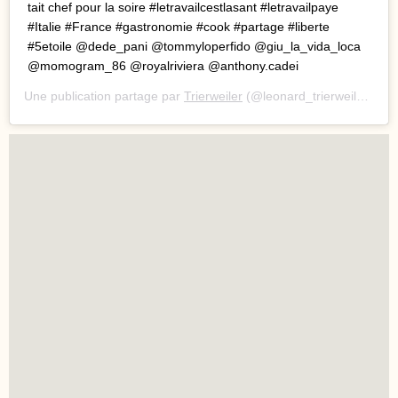
tait chef pour la soire #letravailcestlasant #letravailpaye
#Italie #France #gastronomie #cook #partage #liberte
#5etoile @dede_pani @tommyloperfido @giu_la_vida_loca
@momogram_86 @royalriviera @anthony.cadei
Une publication partage par
Trierweiler
(@leonard_trierweiler) le
2