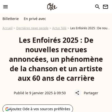
menu
search
newsletter
Billetterie
En privé avec
Accueil
Dernières news people
Actus Télé
Les Enfoirés 2025 : De nouvelles recrues annoncées, un phénomène de la chanson et un artiste aux 60 ans de carrière
Les Enfoirés 2025 : De
nouvelles recrues
annoncées, un phénomène
de la chanson et un artiste
aux 60 ans de carrière
Publié le 9 janvier 2025 à 09:50
Partager
share
Ajoutez Ode à vos sources préférées