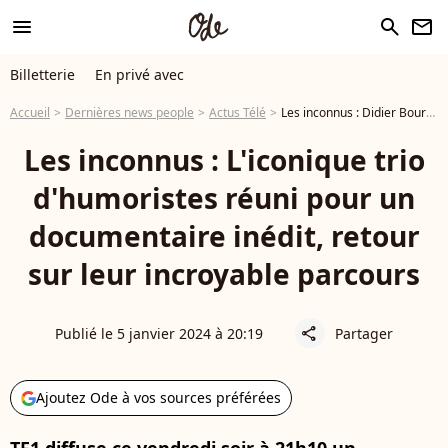
menu
search
newsletter
Billetterie
En privé avec
Accueil
Dernières news people
Actus Télé
Les inconnus : Didier Bourdon, Bernard Campan et Pascal Légitimus de nouveau réunis, le trio se confie
Les inconnus : L'iconique trio
d'humoristes réuni pour un
documentaire inédit, retour
sur leur incroyable parcours
Publié le 5 janvier 2024 à 20:19
Partager
share
Ajoutez Ode à vos sources préférées