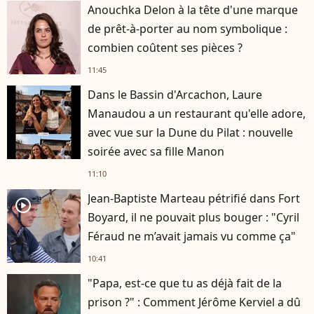
Anouchka Delon à la tête d'une marque
de prêt-à-porter au nom symbolique :
combien coûtent ses pièces ?
11:45
Dans le Bassin d'Arcachon, Laure
Manaudou a un restaurant qu'elle adore,
avec vue sur la Dune du Pilat : nouvelle
soirée avec sa fille Manon
11:10
Jean-Baptiste Marteau pétrifié dans Fort
player2
Boyard, il ne pouvait plus bouger : "Cyril
Féraud ne m’avait jamais vu comme ça"
10:41
"Papa, est-ce que tu as déjà fait de la
prison ?" : Comment Jérôme Kerviel a dû