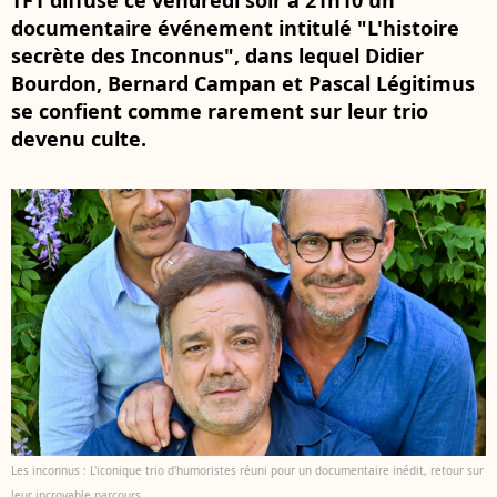
TF1 diffuse ce vendredi soir à 21h10 un
documentaire événement intitulé "L'histoire
secrète des Inconnus", dans lequel Didier
Bourdon, Bernard Campan et Pascal Légitimus
se confient comme rarement sur leur trio
devenu culte.
Les inconnus : L'iconique trio d'humoristes réuni pour un documentaire inédit, retour sur
leur incroyable parcours