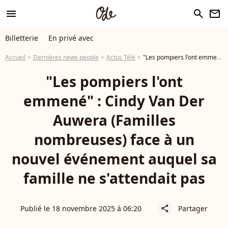
menu
search
newsletter
Billetterie
En privé avec
Accueil
Dernières news people
Actus Télé
"Les pompiers l'ont emmené" : Cindy Van Der Auwera (Familles nombreuses) face à un nouvel événement auquel sa famille ne s'attendait pas
"Les pompiers l'ont
emmené" : Cindy Van Der
Auwera (Familles
nombreuses) face à un
nouvel événement auquel sa
famille ne s'attendait pas
Publié le 18 novembre 2025 à 06:20
Partager
share