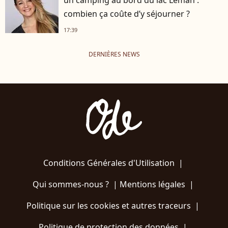
un camping au bord du lac Léman :
combien ça coûte d’y séjourner ?
17:39
DERNIÈRES NEWS
Conditions Générales d'Utilisation
|
Qui sommes-nous ?
|
Mentions légales
|
Politique sur les cookies et autres traceurs
|
Politique de protection des données
|