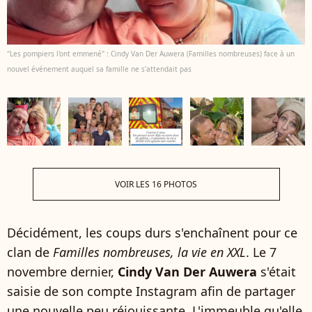
"Les pompiers l'ont emmené" : Cindy Van Der Auwera (Familles nombreuses) face à un
nouvel événement auquel sa famille ne s'attendait pas
VOIR LES 16 PHOTOS
Décidément, les coups durs s'enchaînent pour ce
clan de
Familles nombreuses, la vie en XXL
. Le 7
novembre dernier,
Cindy Van Der Auwera
s'était
saisie de son compte Instagram afin de partager
une nouvelle peu réjouissante. L'immeuble qu'elle