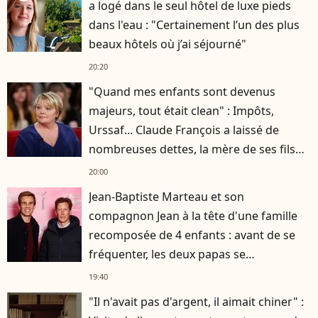
a logé dans le seul hôtel de luxe pieds
dans l'eau : "Certainement l’un des plus
beaux hôtels où j’ai séjourné"
20:20
"Quand mes enfants sont devenus
majeurs, tout était clean" : Impôts,
Urssaf... Claude François a laissé de
nombreuses dettes, la mère de ses fils
s'est occupée de tout
20:00
Jean-Baptiste Marteau et son
compagnon Jean à la tête d'une famille
recomposée de 4 enfants : avant de se
fréquenter, les deux papas se
connaissaient depuis des années
19:40
"Il n'avait pas d'argent, il aimait chiner" :